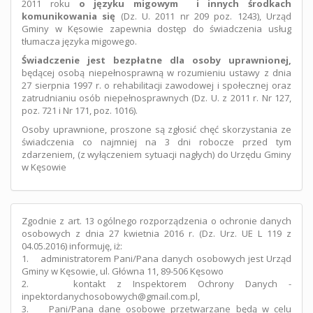
2011 roku
o języku migowym i innych środkach
komunikowania się
(Dz. U. 2011 nr 209 poz. 1243), Urząd
Gminy w Kęsowie zapewnia dostęp do świadczenia usług
tłumacza języka migowego.
Świadczenie jest bezpłatne dla osoby uprawnionej,
będącej osobą niepełnosprawną w rozumieniu ustawy z dnia
27 sierpnia 1997 r. o rehabilitacji zawodowej i społecznej oraz
zatrudnianiu osób niepełnosprawnych (Dz. U. z 2011 r. Nr 127,
poz. 721 i Nr 171, poz. 1016).
Osoby uprawnione, proszone są zgłosić chęć skorzystania ze
świadczenia co najmniej na 3 dni robocze przed tym
zdarzeniem, (z wyłączeniem sytuacji nagłych) do Urzędu Gminy
w Kęsowie
Zgodnie z art. 13 ogólnego rozporządzenia o ochronie danych
osobowych z dnia 27 kwietnia 2016 r. (Dz. Urz. UE L 119 z
04.05.2016) informuję, iż:
1. administratorem Pani/Pana danych osobowych jest Urząd
Gminy w Kęsowie, ul. Główna 11, 89-506 Kęsowo
2. kontakt z Inspektorem Ochrony Danych -
inpektordanychosobowych@gmail.com.pl,
3. Pani/Pana dane osobowe przetwarzane będą w celu