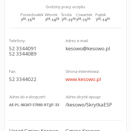
Godziny pracy urzędu:
Poniedziałek
Wtorek
Środa
Czwartek
Piątek
30
30
30
30
30
30
30
30
30
30
7
-15
7
-16
7
-15
7
-15
7
-14
Telefony:
Adres e-mail:
52 3344091
kesowo@kesowo.pl
52 3344089
Fax:
Strona intenetowa:
52 3344022
www.kesowo.pl
Adres do e-doręczeń:
Adres skrytki epuap:
/kesowo/SkrytkaESP
AE:PL-80267-57085-RTJJF-33
Urząd Gminy Kęsowo
Gmina Kęsowo