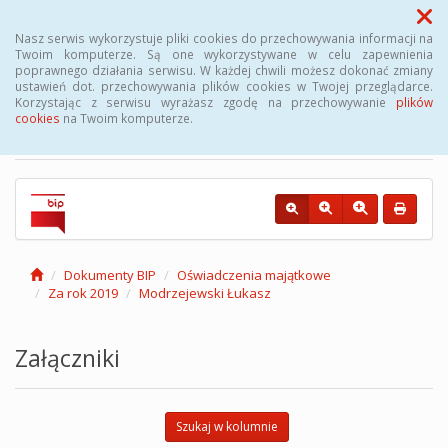
Menu
Nasz serwis wykorzystuje pliki cookies do przechowywania informacji na
Twoim komputerze. Są one wykorzystywane w celu zapewnienia
poprawnego działania serwisu. W każdej chwili możesz dokonać zmiany
Biuletyn Informacji
ustawień dot. przechowywania plików cookies w Twojej przeglądarce.
Korzystając z serwisu wyrażasz zgodę na przechowywanie
plików
Publicznej Gminy Kęsowo
cookies
na Twoim komputerze.
Dokumenty BIP
Oświadczenia majątkowe
Za rok 2019
Modrzejewski Łukasz
Załączniki
Szukaj w kolumnie