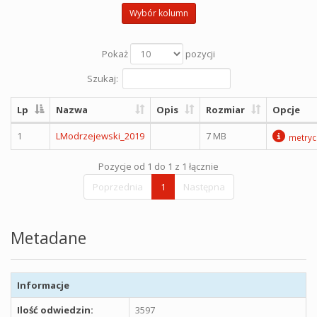
Wybór kolumn
Pokaż
pozycji
Szukaj:
Lp
Nazwa
Opis
Rozmiar
Opcje
1
LModrzejewski_2019
7 MB
metryc
Pozycje od 1 do 1 z 1 łącznie
Poprzednia
1
Następna
Metadane
Informacje
Ilość odwiedzin:
3597