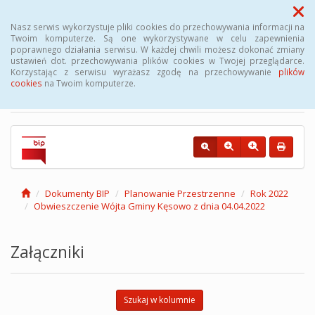
Menu
Nasz serwis wykorzystuje pliki cookies do przechowywania informacji na
Twoim komputerze. Są one wykorzystywane w celu zapewnienia
poprawnego działania serwisu. W każdej chwili możesz dokonać zmiany
Biuletyn Informacji
ustawień dot. przechowywania plików cookies w Twojej przeglądarce.
Korzystając z serwisu wyrażasz zgodę na przechowywanie
plików
Publicznej Gminy Kęsowo
cookies
na Twoim komputerze.
Dokumenty BIP
Planowanie Przestrzenne
Rok 2022
Obwieszczenie Wójta Gminy Kęsowo z dnia 04.04.2022
Załączniki
Szukaj w kolumnie