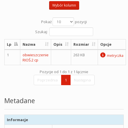
Wybór kolumn
Pokaż
pozycji
Szukaj:
Lp
Nazwa
Opis
Rozmiar
Opcje
1
obwieszczenie
263 KB
metryczka
RIOŚ.2 cp
Pozycje od 1 do 1 z 1 łącznie
Poprzednia
1
Następna
Metadane
Informacje