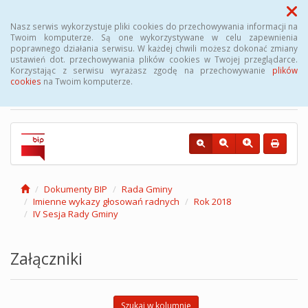
Menu
Nasz serwis wykorzystuje pliki cookies do przechowywania informacji na
Twoim komputerze. Są one wykorzystywane w celu zapewnienia
poprawnego działania serwisu. W każdej chwili możesz dokonać zmiany
Biuletyn Informacji
ustawień dot. przechowywania plików cookies w Twojej przeglądarce.
Korzystając z serwisu wyrażasz zgodę na przechowywanie
plików
Publicznej Gminy Kęsowo
cookies
na Twoim komputerze.
Dokumenty BIP
Rada Gminy
Imienne wykazy głosowań radnych
Rok 2018
IV Sesja Rady Gminy
Załączniki
Szukaj w kolumnie