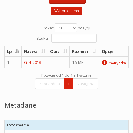
Wybór kolumn
Pokaż
pozycji
Szukaj:
Lp
Nazwa
Opis
Rozmiar
Opcje
1
G_4_2018
1.5 MB
metryczka
Pozycje od 1 do 1 z 1 łącznie
Poprzednia
1
Następna
Metadane
Informacje