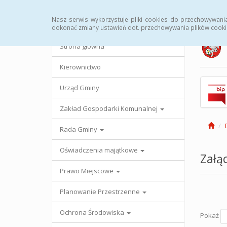
Strona główna
Urząd Gminy
Przetargi
Uc
Nasz serwis wykorzystuje pliki cookies do przechowywani
dokonać zmiany ustawień dot. przechowywania plików cooki
Strona główna
Kierownictwo
Urząd Gminy
Zakład Gospodarki Komunalnej
Rada Gminy
Oświadczenia majątkowe
Załąc
Prawo Miejscowe
Planowanie Przestrzenne
Ochrona Środowiska
Pokaż