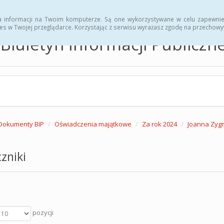
hwały
Zarządzenia
a informacji na Twoim komputerze. Są one wykorzystywane w celu zapewnie
es w Twojej przeglądarce. Korzystając z serwisu wyrażasz zgodę na przechow
Biuletyn Informacji Publicz
Dokumenty BIP
Oświadczenia majątkowe
Za rok 2024
Joanna Zyg
zniki
pozycji