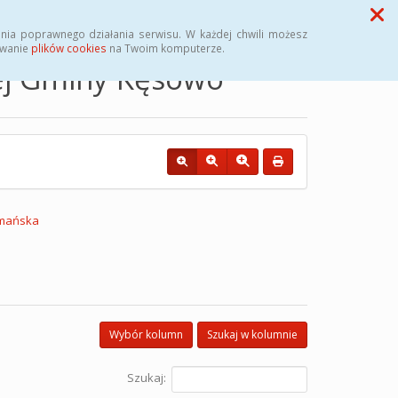
Przycisk wyszukaj duży
Szukaj
nia poprawnego działania serwisu. W każdej chwili możesz
ywanie
plików cookies
na Twoim komputerze.
nej Gminy Kęsowo
mańska
Wybór kolumn
Szukaj w kolumnie
Szukaj: