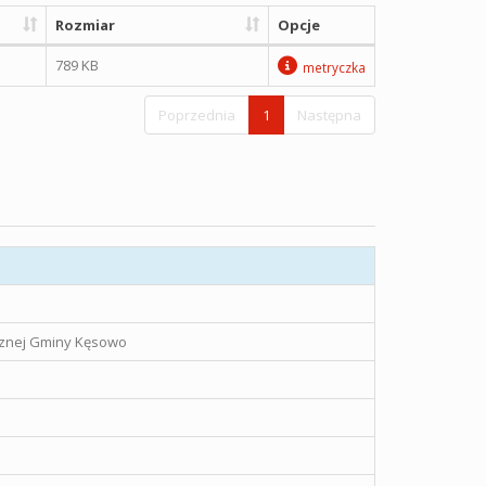
Rozmiar
Opcje
789 KB
metryczka
Poprzednia
1
Następna
icznej Gminy Kęsowo