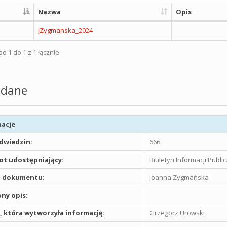
Nazwa
Opis
JZygmanska_2024
d 1 do 1 z 1 łącznie
dane
acje
odwiedzin:
666
t udostępniający:
Biuletyn Informacji Publ
 dokumentu:
Joanna Zygmańska
ny opis:
 która wytworzyła informację:
Grzegorz Urowski