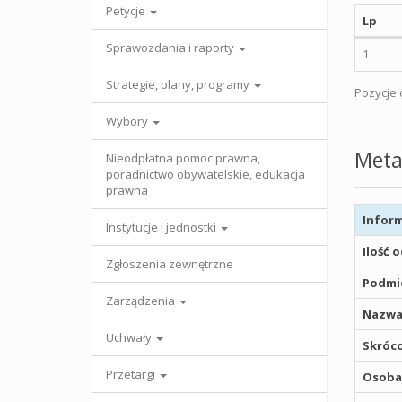
Petycje
Lp
Sprawozdania i raporty
1
Strategie, plany, programy
Pozycje o
Wybory
Meta
Nieodpłatna pomoc prawna,
poradnictwo obywatelskie, edukacja
prawna
Inform
Instytucje i jednostki
Ilość 
Zgłoszenia zewnętrzne
Podmio
Zarządzenia
Nazwa
Uchwały
Skróco
Przetargi
Osoba,