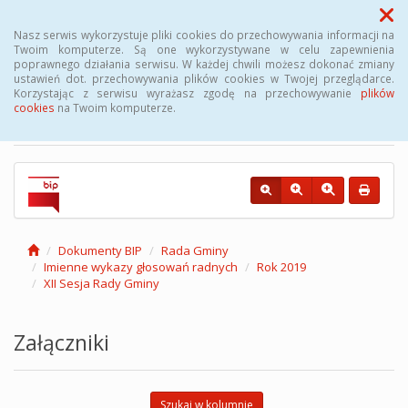
Menu
Nasz serwis wykorzystuje pliki cookies do przechowywania informacji na
Twoim komputerze. Są one wykorzystywane w celu zapewnienia
poprawnego działania serwisu. W każdej chwili możesz dokonać zmiany
Biuletyn Informacji
ustawień dot. przechowywania plików cookies w Twojej przeglądarce.
Korzystając z serwisu wyrażasz zgodę na przechowywanie
plików
Publicznej Gminy Kęsowo
cookies
na Twoim komputerze.
Dokumenty BIP
Rada Gminy
Imienne wykazy głosowań radnych
Rok 2019
XII Sesja Rady Gminy
Załączniki
Szukaj w kolumnie