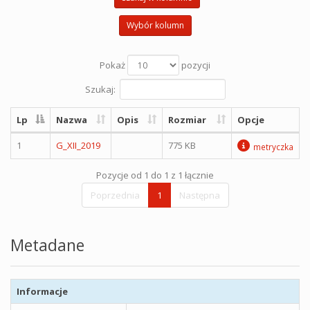
Wybór kolumn
Pokaż
pozycji
Szukaj:
Lp
Nazwa
Opis
Rozmiar
Opcje
1
G_XII_2019
775 KB
metryczka
Pozycje od 1 do 1 z 1 łącznie
Poprzednia
1
Następna
Metadane
Informacje