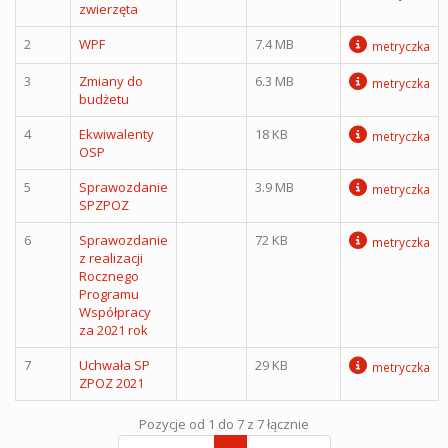
zwierzęta
2
WPF
7.4 MB
metryczka
3
Zmiany do
6.3 MB
metryczka
budżetu
4
Ekwiwalenty
18 KB
metryczka
OSP
5
Sprawozdanie
3.9 MB
metryczka
SPZPOZ
6
Sprawozdanie
72 KB
metryczka
z realizacji
Rocznego
Programu
Współpracy
za 2021 rok
7
Uchwała SP
29 KB
metryczka
ZPOZ 2021
Pozycje od 1 do 7 z 7 łącznie