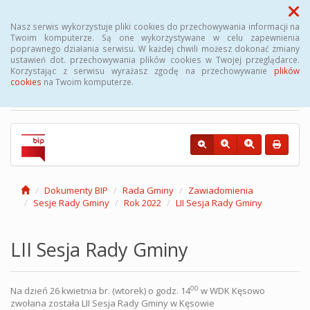
Menu
Nasz serwis wykorzystuje pliki cookies do przechowywania informacji na
Twoim komputerze. Są one wykorzystywane w celu zapewnienia
poprawnego działania serwisu. W każdej chwili możesz dokonać zmiany
Biuletyn Informacji
ustawień dot. przechowywania plików cookies w Twojej przeglądarce.
Korzystając z serwisu wyrażasz zgodę na przechowywanie
plików
Publicznej Gminy Kęsowo
cookies
na Twoim komputerze.
Dokumenty BIP
Rada Gminy
Zawiadomienia
Sesje Rady Gminy
Rok 2022
LII Sesja Rady Gminy
LII Sesja Rady Gminy
00
Na dzień 26 kwietnia br. (wtorek) o godz. 14
w WDK Kęsowo
zwołana została LII Sesja Rady Gminy w Kęsowie