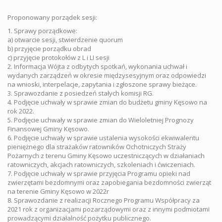
Proponowany porządek sesji:
1. Sprawy porządkowe:
a) otwarcie sesji, stwierdzenie quorum
b) przyjęcie porządku obrad
c) przyjęcie protokołów z L i LI sesji
2. Informacja Wójta z odbytych spotkań, wykonania uchwał i
wydanych zarządzeń w okresie międzysesyjnym oraz odpowiedzi
na wnioski, interpelacje, zapytania i zgłoszone sprawy bieżące.
3. Sprawozdanie z posiedzeń stałych komisji RG.
4. Podjęcie uchwały w sprawie zmian do budżetu gminy Kęsowo na
rok 2022.
5. Podjęcie uchwały w sprawie zmian do Wieloletniej Prognozy
Finansowej Gminy Kęsowo.
6. Podjęcie uchwały w sprawie ustalenia wysokości ekwiwalentu
pieniężnego dla strażaków ratowników Ochotniczych Straży
Pożarnych z terenu Gminy Kęsowo uczestniczących w działaniach
ratowniczych, akcjach ratowniczych, szkoleniach i ćwiczeniach.
7. Podjęcie uchwały w sprawie przyjęcia Programu opieki nad
zwierzętami bezdomnymi oraz zapobiegania bezdomności zwierząt
na terenie Gminy Kęsowo w 2022r
8. Sprawozdanie z realizacji Rocznego Programu Współpracy za
2021 rok z organizacjami pozarządowymi oraz z innymi podmiotami
prowadzącymi działalność pożytku publicznego.