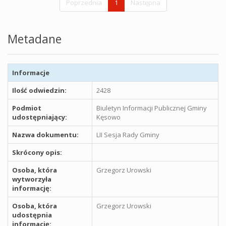
Poprzednia
1
Następna
Metadane
Informacje
Ilość odwiedzin:
2428
Podmiot
Biuletyn Informacji Publicznej Gminy
udostępniający:
Kęsowo
Nazwa dokumentu:
LII Sesja Rady Gminy
Skrócony opis:
Osoba, która
Grzegorz Urowski
wytworzyła
informację:
Osoba, która
Grzegorz Urowski
udostępnia
informację: