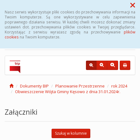
Menu
Nasz serwis wykorzystuje pliki cookies do przechowywania informacji na
Twoim komputerze. Są one wykorzystywane w celu zapewnienia
poprawnego działania serwisu. W każdej chwili możesz dokonać zmiany
Biuletyn Informacji
ustawień dot. przechowywania plików cookies w Twojej przeglądarce.
Korzystając z serwisu wyrażasz zgodę na przechowywanie
plików
Publicznej Gminy Kęsowo
cookies
na Twoim komputerze.
Dokumenty BIP
Planowanie Przestrzenne
rok 2024
Obwieszczenie Wójta Gminy Kęsowo z dnia 31.01.2024r.
Załączniki
Szukaj w kolumnie