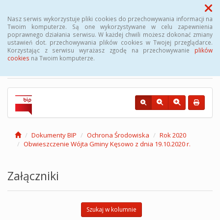
Menu
Nasz serwis wykorzystuje pliki cookies do przechowywania informacji na
Twoim komputerze. Są one wykorzystywane w celu zapewnienia
poprawnego działania serwisu. W każdej chwili możesz dokonać zmiany
Biuletyn Informacji
ustawień dot. przechowywania plików cookies w Twojej przeglądarce.
Korzystając z serwisu wyrażasz zgodę na przechowywanie
plików
Publicznej Gminy Kęsowo
cookies
na Twoim komputerze.
Dokumenty BIP
Ochrona Środowiska
Rok 2020
Obwieszczenie Wójta Gminy Kęsowo z dnia 19.10.2020 r.
Załączniki
Szukaj w kolumnie