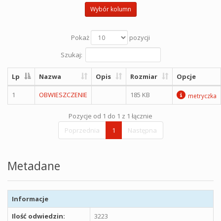
Wybór kolumn
Pokaż
pozycji
Szukaj:
Lp
Nazwa
Opis
Rozmiar
Opcje
1
OBWIESZCZENIE
185 KB
metryczka
Pozycje od 1 do 1 z 1 łącznie
Poprzednia
1
Następna
Metadane
Informacje
Ilość odwiedzin:
3223