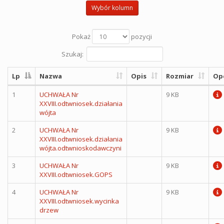
Wybór kolumn
Pokaż
pozycji
Szukaj:
Lp
Nazwa
Opis
Rozmiar
Op
1
UCHWAŁA Nr
9 KB
XXVIII.odtwniosek.działania
wójta
2
UCHWAŁA Nr
9 KB
XXVIII.odtwniosek.działania
wójta.odtwnioskodawczyni
3
UCHWAŁA Nr
9 KB
XXVIII.odtwniosek.GOPS
4
UCHWAŁA Nr
9 KB
XXVIII.odtwniosek.wycinka
drzew