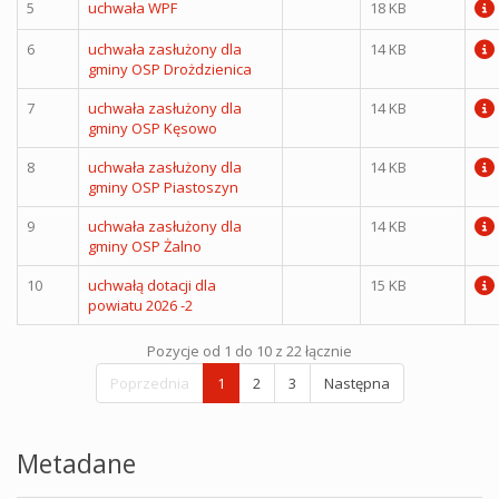
5
uchwała WPF
18 KB
6
uchwała zasłużony dla
14 KB
gminy OSP Drożdzienica
7
uchwała zasłużony dla
14 KB
gminy OSP Kęsowo
8
uchwała zasłużony dla
14 KB
gminy OSP Piastoszyn
9
uchwała zasłużony dla
14 KB
gminy OSP Żalno
10
uchwałą dotacji dla
15 KB
powiatu 2026 -2
Pozycje od 1 do 10 z 22 łącznie
Poprzednia
1
2
3
Następna
Metadane