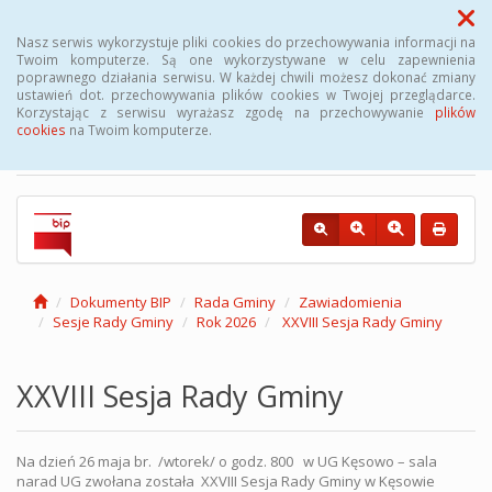
Menu
Nasz serwis wykorzystuje pliki cookies do przechowywania informacji na
Twoim komputerze. Są one wykorzystywane w celu zapewnienia
poprawnego działania serwisu. W każdej chwili możesz dokonać zmiany
Biuletyn Informacji
ustawień dot. przechowywania plików cookies w Twojej przeglądarce.
Korzystając z serwisu wyrażasz zgodę na przechowywanie
plików
Publicznej Gminy Kęsowo
cookies
na Twoim komputerze.
Dokumenty BIP
Rada Gminy
Zawiadomienia
Sesje Rady Gminy
Rok 2026
XXVIII Sesja Rady Gminy
XXVIII Sesja Rady Gminy
Na dzień 26 maja br. /wtorek/ o godz. 800 w UG Kęsowo – sala
narad UG zwołana została XXVIII Sesja Rady Gminy w Kęsowie