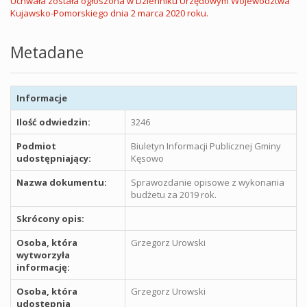
Uchwała została ogłoszona w Dzienniku Urzędowym Województwa
Kujawsko-Pomorskiego dnia 2 marca 2020 roku.
Metadane
Informacje
Ilość odwiedzin:
3246
Podmiot
Biuletyn Informacji Publicznej Gminy
udostępniający:
Kęsowo
Nazwa dokumentu:
Sprawozdanie opisowe z wykonania
budżetu za 2019 rok.
Skrócony opis:
Osoba, która
Grzegorz Urowski
wytworzyła
informację:
Osoba, która
Grzegorz Urowski
udostępnia