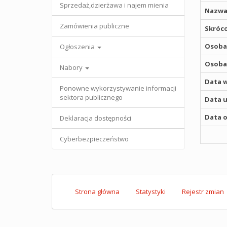
Sprzedaż,dzierżawa i najem mienia
Nazwa
Zamówienia publiczne
Skróco
Osoba,
Ogłoszenia
Osoba,
Nabory
Data w
Ponowne wykorzystywanie informacji
sektora publicznego
Data u
Data o
Deklaracja dostępności
Cyberbezpieczeństwo
Strona główna
Statystyki
Rejestr zmian