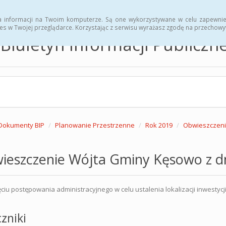
hwały
Zarządzenia
a informacji na Twoim komputerze. Są one wykorzystywane w celu zapewnie
es w Twojej przeglądarce. Korzystając z serwisu wyrażasz zgodę na przechow
Biuletyn Informacji Publicz
Dokumenty BIP
Planowanie Przestrzenne
Rok 2019
Obwieszczenie
eszczenie Wójta Gminy Kęsowo z dni
ciu postępowania administracyjnego w celu ustalenia lokalizacji inwestycj
zniki