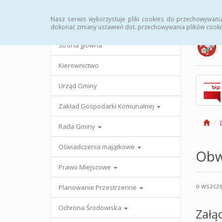
Strona główna
Urząd Gminy
Przetargi
Uc
Nasz serwis wykorzystuje pliki cookies do przechowywani
dokonać zmiany ustawień dot. przechowywania plików cooki
Strona główna
Kierownictwo
Urząd Gminy
Zakład Gospodarki Komunalnej
Rada Gminy
Oświadczenia majątkowe
Obwi
Prawo Miejscowe
o wszczę
Planowanie Przestrzenne
Ochrona Środowiska
Załąc