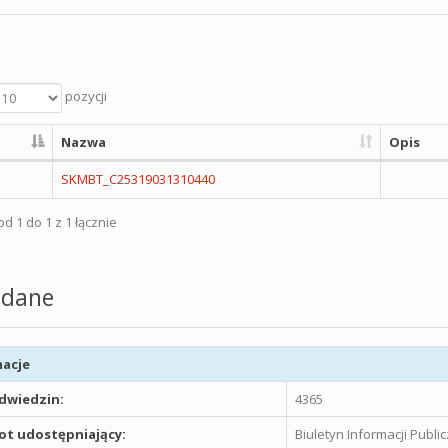
pozycji
Nazwa
Opis
SKMBT_C25319031310440
d 1 do 1 z 1 łącznie
dane
acje
odwiedzin:
4365
t udostępniający:
Biuletyn Informacji Publ