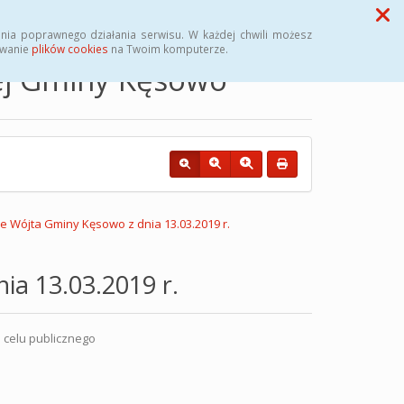
Przycisk wyszukaj duży
Szukaj
nia poprawnego działania serwisu. W każdej chwili możesz
ywanie
plików cookies
na Twoim komputerze.
nej Gminy Kęsowo
 Wójta Gminy Kęsowo z dnia 13.03.2019 r.
a 13.03.2019 r.
i celu publicznego