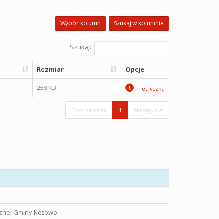
Wybór kolumn
Szukaj w kolumnie
Szukaj:
Rozmiar
Opcje
258 KB
metryczka
Poprzednia
1
Następna
icznej Gminy Kęsowo