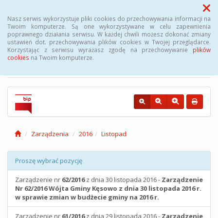
Menu
Nasz serwis wykorzystuje pliki cookies do przechowywania informacji na
Twoim komputerze. Są one wykorzystywane w celu zapewnienia
poprawnego działania serwisu. W każdej chwili możesz dokonać zmiany
Biuletyn Informacji
ustawień dot. przechowywania plików cookies w Twojej przeglądarce.
Korzystając z serwisu wyrażasz zgodę na przechowywanie
plików
Publicznej Gminy Kęsowo
cookies
na Twoim komputerze.
Zarządzenia
2016
Listopad
Proszę wybrać pozycję
Zarządzenie nr
62/2016
z dnia 30 listopada 2016 -
Zarządzenie
Nr 62/2016 Wójta Gminy Kęsowo z dnia 30 listopada 2016 r.
w sprawie zmian w budżecie gminy na 2016 r.
Zarządzenie nr
61/2016
z dnia 29 listopada 2016 -
Zarządzenie