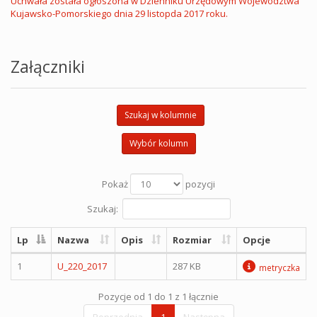
Uchwała została ogłoszona w Dzienniku Urzędowym Województwa
Kujawsko-Pomorskiego dnia 29 listopda 2017 roku.
Załączniki
Szukaj w kolumnie
Wybór kolumn
Pokaż
pozycji
Szukaj:
Lp
Nazwa
Opis
Rozmiar
Opcje
1
U_220_2017
287 KB
metryczka
Pozycje od 1 do 1 z 1 łącznie
Poprzednia
1
Następna