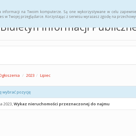
hwały
Zarządzenia
a informacji na Twoim komputerze. Są one wykorzystywane w celu zapewnie
es w Twojej przeglądarce. Korzystając z serwisu wyrażasz zgodę na przechow
Biuletyn Informacji Publicz
Ogłoszenia
2023
Lipiec
ę wybrać pozycję
ca 2023,
Wykaz nieruchomości przeznaczonej do najmu