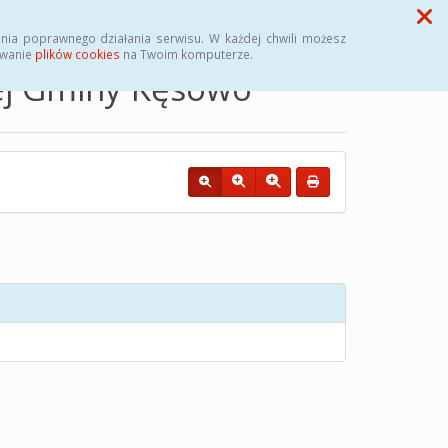
Przycisk wyszukaj duży
Szukaj
nia poprawnego działania serwisu. W każdej chwili możesz
ywanie
plików cookies
na Twoim komputerze.
nej Gminy Kęsowo