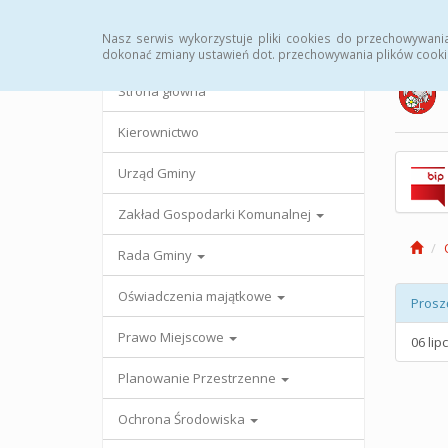
Strona główna
Urząd Gminy
Przetargi
Uc
Nasz serwis wykorzystuje pliki cookies do przechowywani
dokonać zmiany ustawień dot. przechowywania plików cooki
Strona główna
Kierownictwo
Urząd Gminy
Zakład Gospodarki Komunalnej
Rada Gminy
Oświadczenia majątkowe
Prosz
Prawo Miejscowe
06 lip
Planowanie Przestrzenne
Ochrona Środowiska