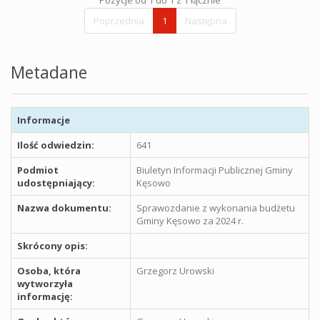
Poprzednia
1
Następna
Metadane
Informacje
Ilość odwiedzin:
641
Podmiot
Biuletyn Informacji Publicznej Gminy
udostępniający:
Kęsowo
Nazwa dokumentu:
Sprawozdanie z wykonania budżetu
Gminy Kęsowo za 2024 r.
Skrócony opis:
Osoba, która
Grzegorz Urowski
wytworzyła
informację: