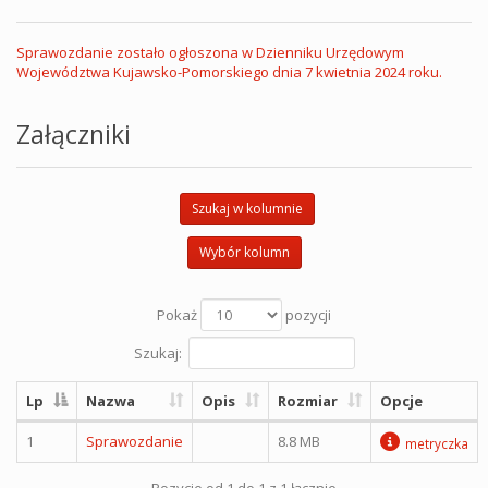
Sprawozdanie zostało ogłoszona w Dzienniku Urzędowym
Województwa Kujawsko-Pomorskiego dnia 7 kwietnia 2024 roku.
Załączniki
Szukaj w kolumnie
Wybór kolumn
Pokaż
pozycji
Szukaj:
Lp
Nazwa
Opis
Rozmiar
Opcje
1
Sprawozdanie
8.8 MB
metryczka
Pozycje od 1 do 1 z 1 łącznie