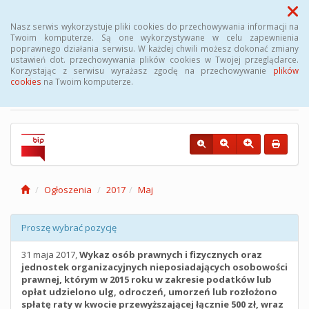
Menu
Nasz serwis wykorzystuje pliki cookies do przechowywania informacji na
Twoim komputerze. Są one wykorzystywane w celu zapewnienia
poprawnego działania serwisu. W każdej chwili możesz dokonać zmiany
Biuletyn Informacji
ustawień dot. przechowywania plików cookies w Twojej przeglądarce.
Korzystając z serwisu wyrażasz zgodę na przechowywanie
plików
Publicznej Gminy Kęsowo
cookies
na Twoim komputerze.
Ogłoszenia
2017
Maj
Proszę wybrać pozycję
31 maja 2017,
Wykaz osób prawnych i fizycznych oraz
jednostek organizacyjnych nieposiadających osobowości
prawnej, którym w 2015 roku w zakresie podatków lub
opłat udzielono ulg, odroczeń, umorzeń lub rozłożono
spłatę raty w kwocie przewyższającej łącznie 500 zł, wraz