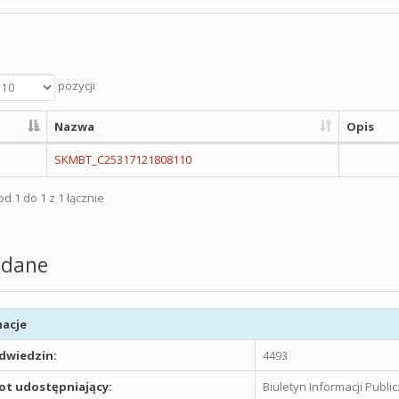
pozycji
Nazwa
Opis
SKMBT_C25317121808110
d 1 do 1 z 1 łącznie
dane
acje
odwiedzin:
4493
t udostępniający:
Biuletyn Informacji Publ