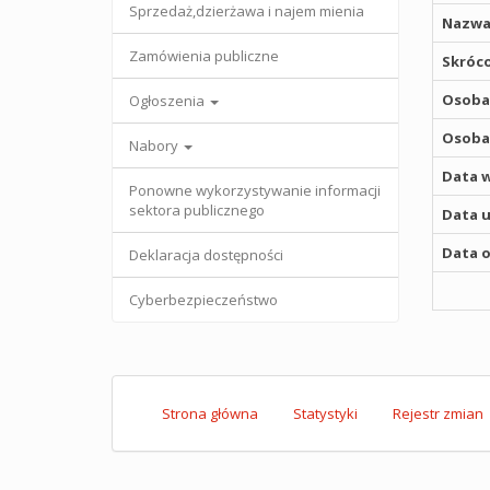
Sprzedaż,dzierżawa i najem mienia
Nazwa
Zamówienia publiczne
Skróco
Osoba,
Ogłoszenia
Osoba,
Nabory
Data w
Ponowne wykorzystywanie informacji
sektora publicznego
Data u
Data o
Deklaracja dostępności
Cyberbezpieczeństwo
Strona główna
Statystyki
Rejestr zmian