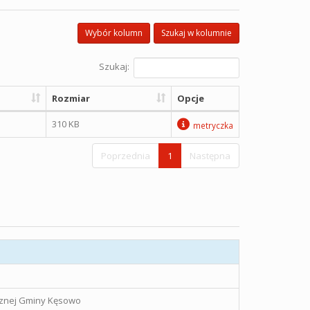
Wybór kolumn
Szukaj w kolumnie
Szukaj:
Rozmiar
Opcje
310 KB
metryczka
Poprzednia
1
Następna
icznej Gminy Kęsowo