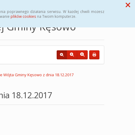
Przycisk wyszukaj duży
Szukaj
nia poprawnego działania serwisu. W każdej chwili możesz
ywanie
plików cookies
na Twoim komputerze.
nej Gminy Kęsowo
e Wójta Gminy Kęsowo z dnia 18.12.2017
ia 18.12.2017