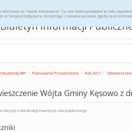
hwały
Zarządzenia
a informacji na Twoim komputerze. Są one wykorzystywane w celu zapewnie
es w Twojej przeglądarce. Korzystając z serwisu wyrażasz zgodę na przechow
Biuletyn Informacji Publicz
Dokumenty BIP
Planowanie Przestrzenne
Rok 2017
Obwieszczeni
ieszczenie Wójta Gminy Kęsowo z dn
 decyzji o lokalizacji inwestycji celu publicznego
zniki