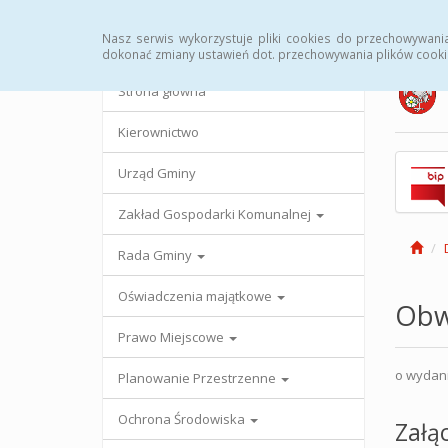
Strona główna
Urząd Gminy
Przetargi
Uc
Nasz serwis wykorzystuje pliki cookies do przechowywani
dokonać zmiany ustawień dot. przechowywania plików cooki
Strona główna
Kierownictwo
Urząd Gminy
Zakład Gospodarki Komunalnej
Rada Gminy
Oświadczenia majątkowe
Obw
Prawo Miejscowe
o wydaniu
Planowanie Przestrzenne
Ochrona Środowiska
Załąc