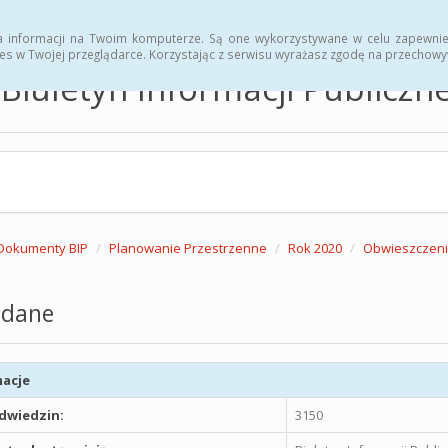
hwały
Zarządzenia
a informacji na Twoim komputerze. Są one wykorzystywane w celu zapewnie
es w Twojej przeglądarce. Korzystając z serwisu wyrażasz zgodę na przechow
Biuletyn Informacji Publicz
Dokumenty BIP
Planowanie Przestrzenne
Rok 2020
Obwieszczenie
dane
acje
odwiedzin:
3150