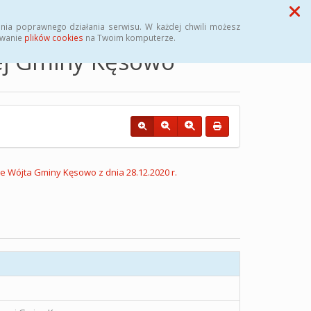
Przycisk wyszukaj duży
Szukaj
nia poprawnego działania serwisu. W każdej chwili możesz
ywanie
plików cookies
na Twoim komputerze.
nej Gminy Kęsowo
 Wójta Gminy Kęsowo z dnia 28.12.2020 r.