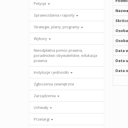
Podmio
Petycje
Nazwa
Sprawozdania i raporty
Skróco
Strategie, plany, programy
Osoba,
Wybory
Osoba,
Nieodpłatna pomoc prawna,
Data w
poradnictwo obywatelskie, edukacja
prawna
Data u
Data o
Instytucje i jednostki
Zgłoszenia zewnętrzne
Zarządzenia
Uchwały
Przetargi