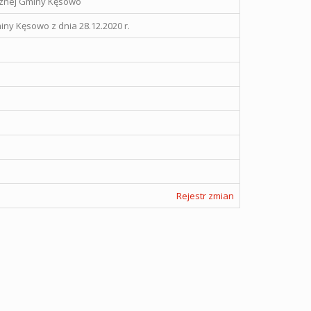
icznej Gminy Kęsowo
ny Kęsowo z dnia 28.12.2020 r.
Rejestr zmian