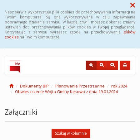
Menu
Nasz serwis wykorzystuje pliki cookies do przechowywania informacji na
Twoim komputerze. Są one wykorzystywane w celu zapewnienia
poprawnego działania serwisu. W każdej chwili możesz dokonać zmiany
Biuletyn Informacji
ustawień dot. przechowywania plików cookies w Twojej przeglądarce.
Korzystając z serwisu wyrażasz zgodę na przechowywanie
plików
Publicznej Gminy Kęsowo
cookies
na Twoim komputerze.
Dokumenty BIP
Planowanie Przestrzenne
rok 2024
Obwieszczenie Wójta Gminy Kęsowo z dnia 19.01.2024
Załączniki
Szukaj w kolumnie