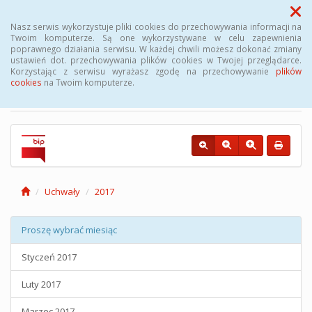
Menu
Nasz serwis wykorzystuje pliki cookies do przechowywania informacji na
Twoim komputerze. Są one wykorzystywane w celu zapewnienia
poprawnego działania serwisu. W każdej chwili możesz dokonać zmiany
Biuletyn Informacji
ustawień dot. przechowywania plików cookies w Twojej przeglądarce.
Korzystając z serwisu wyrażasz zgodę na przechowywanie
plików
Publicznej Gminy Kęsowo
cookies
na Twoim komputerze.
Uchwały
2017
Proszę wybrać miesiąc
Styczeń 2017
Luty 2017
Marzec 2017