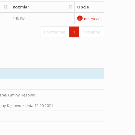
Rozmiar
Opcje
146 KB
metryczka
Poprzednia
1
Następna
icznej Gminy Kęsowo
ny Kęsowo z dnia 12.10.2021