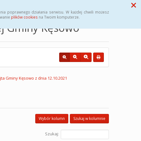
Przycisk wyszukaj duży
Szukaj
nia poprawnego działania serwisu. W każdej chwili możesz
ywanie
plików cookies
na Twoim komputerze.
nej Gminy Kęsowo
ta Gminy Kęsowo z dnia 12.10.2021
Wybór kolumn
Szukaj w kolumnie
Szukaj: