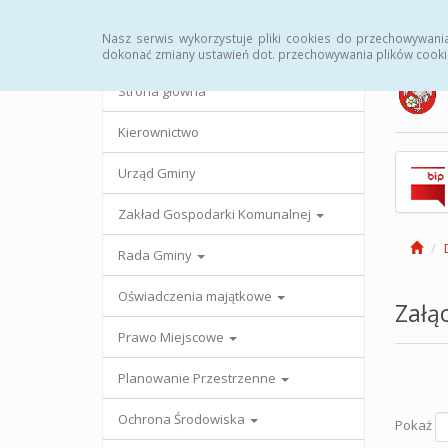
Strona główna
Urząd Gminy
Przetargi
Uc
Nasz serwis wykorzystuje pliki cookies do przechowywani
dokonać zmiany ustawień dot. przechowywania plików cooki
Strona główna
Kierownictwo
Urząd Gminy
Zakład Gospodarki Komunalnej
Rada Gminy
Oświadczenia majątkowe
Załąc
Prawo Miejscowe
Planowanie Przestrzenne
Ochrona Środowiska
Pokaż