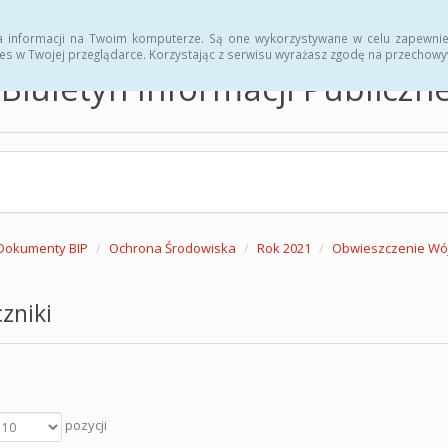
hwały
Zarządzenia
a informacji na Twoim komputerze. Są one wykorzystywane w celu zapewnie
es w Twojej przeglądarce. Korzystając z serwisu wyrażasz zgodę na przechow
Biuletyn Informacji Publicz
Dokumenty BIP
Ochrona Środowiska
Rok 2021
Obwieszczenie Wój
zniki
pozycji