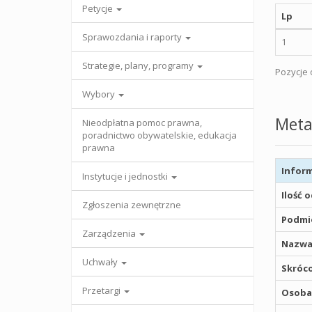
Petycje
Lp
Sprawozdania i raporty
1
Strategie, plany, programy
Pozycje o
Wybory
Meta
Nieodpłatna pomoc prawna,
poradnictwo obywatelskie, edukacja
prawna
Inform
Instytucje i jednostki
Ilość 
Zgłoszenia zewnętrzne
Podmio
Zarządzenia
Nazwa
Uchwały
Skróco
Przetargi
Osoba,