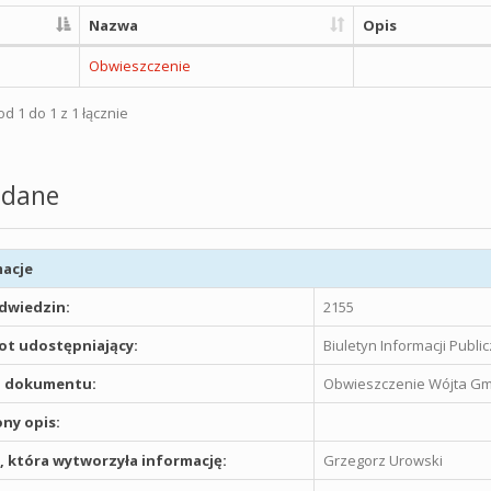
Nazwa
Opis
Obwieszczenie
d 1 do 1 z 1 łącznie
dane
acje
odwiedzin:
2155
t udostępniający:
Biuletyn Informacji Publ
 dokumentu:
Obwieszczenie Wójta Gmi
ny opis:
 która wytworzyła informację:
Grzegorz Urowski