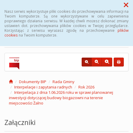
Menu
Nasz serwis wykorzystuje pliki cookies do przechowywania informacji na
Twoim komputerze. Są one wykorzystywane w celu zapewnienia
poprawnego działania serwisu. W każdej chwili możesz dokonać zmiany
Biuletyn Informacji
ustawień dot. przechowywania plików cookies w Twojej przeglądarce.
Korzystając z serwisu wyrażasz zgodę na przechowywanie
plików
Publicznej Gminy Kęsowo
cookies
na Twoim komputerze.
Dokumenty BIP
Rada Gminy
Interpelacje i zapytania radnych
Rok 2026
Interpelacja z dnia 1.06.2026 roku w sprawi planowanej
inwestycji dotyczącej budowy biogazowni na terenie
miejscowości Żalno
Załączniki