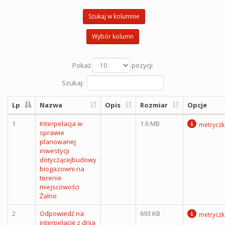
Szukaj w kolumnie
Wybór kolumn
Pokaż
pozycji
Szukaj:
Lp
Nazwa
Opis
Rozmiar
Opcje
1
Interpelacja w
1.6 MB
metryczk
sprawie
planowanej
inwestycji
dotyczącejbudowy
biogazowni na
terenie
miejscowości
Żalno
2
Odpowiedź na
693 KB
metryczk
interpelację z dnia