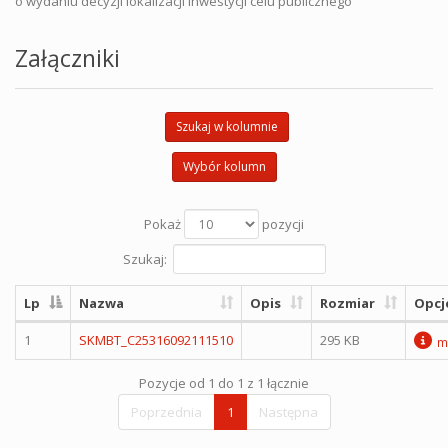
o wydaniu decyzji lokalizacji inwestycji celu publicznego
Załączniki
Szukaj w kolumnie
Wybór kolumn
Pokaż
pozycji
Szukaj:
Lp
Nazwa
Opis
Rozmiar
Opcj
1
SKMBT_C25316092111510
295 KB
m
Pozycje od 1 do 1 z 1 łącznie
Poprzednia
1
Następna