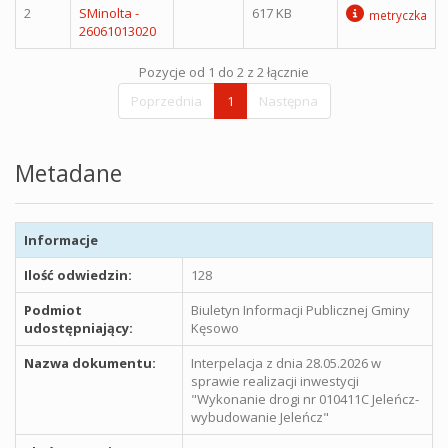
2
SMinolta -
617 KB
metryczka
26061013020
Pozycje od 1 do 2 z 2 łącznie
Poprzednia
1
Następna
Metadane
Informacje
Ilość odwiedzin:
128
Podmiot
Biuletyn Informacji Publicznej Gminy
udostępniający:
Kęsowo
Nazwa dokumentu:
Interpelacja z dnia 28.05.2026 w
sprawie realizacji inwestycji
"Wykonanie drogi nr 010411C Jeleńcz-
wybudowanie Jeleńcz"