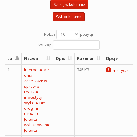
Szukaj w kolumnie
Wybór kolumn
Pokaż
pozycji
Szukaj:
Lp
Nazwa
Opis
Rozmiar
Opcje
1
Interpelacja z
745 KB
metryczka
dnia
28.05.2026 w
sprawie
realizacji
inwestycji
Wykonanie
drogi nr
010411C
Jeleńcz
wybudowanie
Jeleńcz