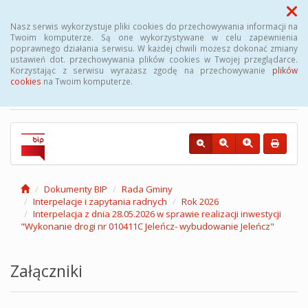
Menu
Nasz serwis wykorzystuje pliki cookies do przechowywania informacji na
Twoim komputerze. Są one wykorzystywane w celu zapewnienia
poprawnego działania serwisu. W każdej chwili możesz dokonać zmiany
Biuletyn Informacji
ustawień dot. przechowywania plików cookies w Twojej przeglądarce.
Korzystając z serwisu wyrażasz zgodę na przechowywanie
plików
Publicznej Gminy Kęsowo
cookies
na Twoim komputerze.
Dokumenty BIP
Rada Gminy
Interpelacje i zapytania radnych
Rok 2026
Interpelacja z dnia 28.05.2026 w sprawie realizacji inwestycji
"Wykonanie drogi nr 010411C Jeleńcz- wybudowanie Jeleńcz"
Załączniki