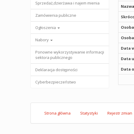
Sprzedaż,dzierżawa i najem mienia
Nazwa
Zamówienia publiczne
Skróco
Osoba,
Ogłoszenia
Osoba,
Nabory
Data w
Ponowne wykorzystywanie informacji
sektora publicznego
Data u
Data o
Deklaracja dostępności
Cyberbezpieczeństwo
Strona główna
Statystyki
Rejestr zmian