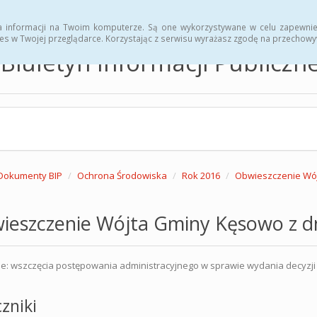
hwały
Zarządzenia
a informacji na Twoim komputerze. Są one wykorzystywane w celu zapewnie
es w Twojej przeglądarce. Korzystając z serwisu wyrażasz zgodę na przechow
Biuletyn Informacji Publicz
Dokumenty BIP
Ochrona Środowiska
Rok 2016
Obwieszczenie Wójt
eszczenie Wójta Gminy Kęsowo z dni
e: wszczęcia postępowania administracyjnego w sprawie wydania decyzj
zniki