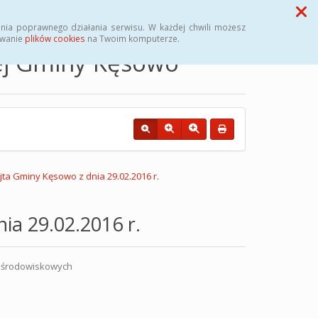
Przycisk wyszukaj duży
Szukaj
nia poprawnego działania serwisu. W każdej chwili możesz
ywanie
plików cookies
na Twoim komputerze.
nej Gminy Kęsowo
a Gminy Kęsowo z dnia 29.02.2016 r.
a 29.02.2016 r.
i środowiskowych