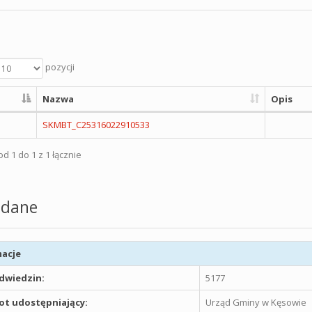
pozycji
Nazwa
Opis
SKMBT_C25316022910533
d 1 do 1 z 1 łącznie
dane
acje
odwiedzin:
5177
t udostępniający:
Urząd Gminy w Kęsowie