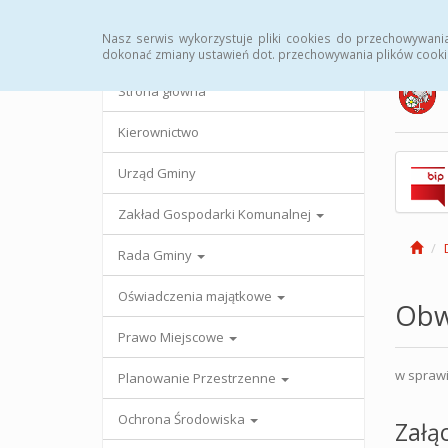
Strona główna
Urząd Gminy
Przetargi
Uc
Nasz serwis wykorzystuje pliki cookies do przechowywani
dokonać zmiany ustawień dot. przechowywania plików cooki
Strona główna
Kierownictwo
Urząd Gminy
Zakład Gospodarki Komunalnej
Rada Gminy
Oświadczenia majątkowe
Obwi
Prawo Miejscowe
w sprawi
Planowanie Przestrzenne
Ochrona Środowiska
Załąc