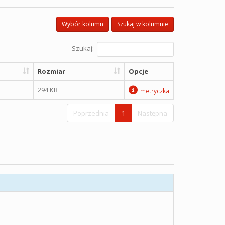
Wybór kolumn
Szukaj w kolumnie
Szukaj:
Rozmiar
Opcje
294 KB
metryczka
Poprzednia
1
Następna