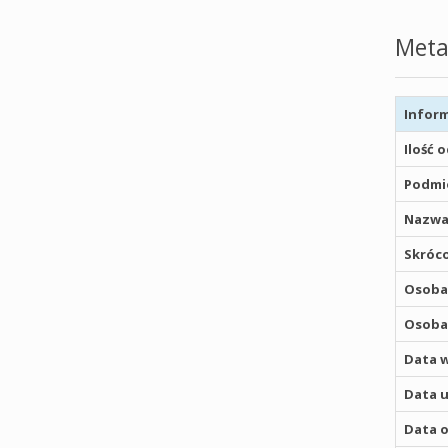
Meta
Inform
Ilość 
Podmio
Nazwa
Skróco
Osoba,
Osoba,
Data w
Data u
Data o