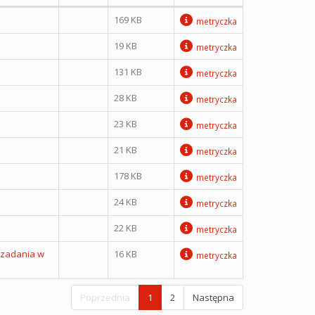
169 KB
metryczka
19 KB
metryczka
131 KB
metryczka
28 KB
metryczka
23 KB
metryczka
21 KB
metryczka
178 KB
metryczka
24 KB
metryczka
22 KB
metryczka
 zadania w
16 KB
metryczka
Poprzednia
1
2
Następna