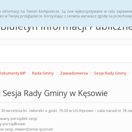
hwały
Zarządzenia
a informacji na Twoim komputerze. Są one wykorzystywane w celu zapewnie
es w Twojej przeglądarce. Korzystając z serwisu wyrażasz zgodę na przechow
Biuletyn Informacji Publicz
Dokumenty BIP
Rada Gminy
Zawiadomienia
Sesje Rady Gminy
I Sesja Rady Gminy w Kęsowie
 30 września br. /wtorek/ o godz. 15:30 w UG Kęsowo – sala narad nr 18 z
wany porządek sesji:
wy porządkowe:
cie sesji, stwierdzenie quorum