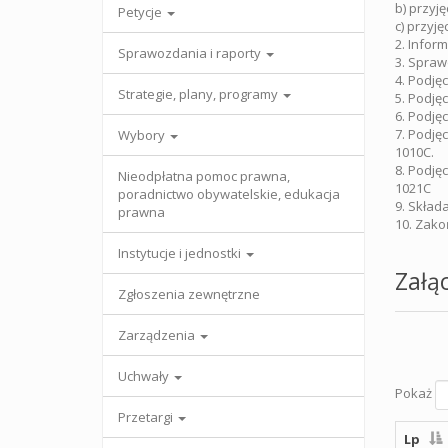
b) przyj
Petycje
c) przyję
2. Infor
Sprawozdania i raporty
3. Spraw
4. Podję
Strategie, plany, programy
5. Podję
6. Podję
7. Podję
Wybory
1010C.
8. Podję
Nieodpłatna pomoc prawna,
1021C
poradnictwo obywatelskie, edukacja
9. Składa
prawna
10. Zako
Instytucje i jednostki
Załąc
Zgłoszenia zewnętrzne
Zarządzenia
Uchwały
Pokaż
Przetargi
Lp