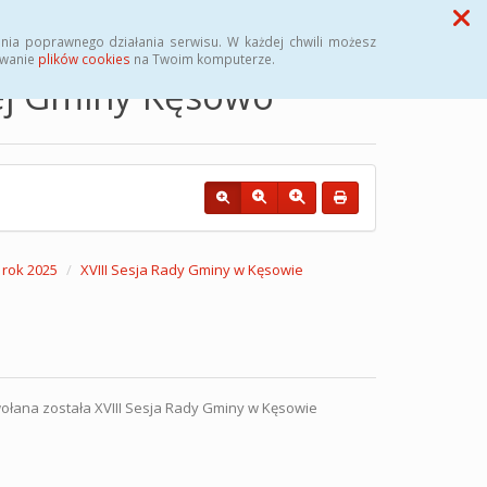
Przycisk wyszukaj duży
Szukaj
nia poprawnego działania serwisu. W każdej chwili możesz
ywanie
plików cookies
na Twoim komputerze.
nej Gminy Kęsowo
rok 2025
XVIII Sesja Rady Gminy w Kęsowie
wołana została XVIII Sesja Rady Gminy w Kęsowie