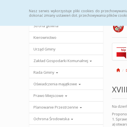
Strona główna
Urząd Gminy
Przetargi
Uc
Nasz serwis wykorzystuje pliki cookies do przechowywani
dokonać zmiany ustawień dot. przechowywania plików cooki
Strona główna
Kierownictwo
Urząd Gminy
Zakład Gospodarki Komunalnej
Rada Gminy
Oświadczenia majątkowe
XVII
Prawo Miejscowe
Na dzień
Planowanie Przestrzenne
Propono
Ochrona Środowiska
1. Spra
a) otwar