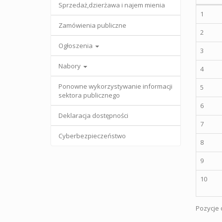
Sprzedaż,dzierżawa i najem mienia
1
Zamówienia publiczne
2
Ogłoszenia
3
Nabory
4
Ponowne wykorzystywanie informacji
5
sektora publicznego
6
Deklaracja dostępności
7
Cyberbezpieczeństwo
8
9
10
Pozycje o