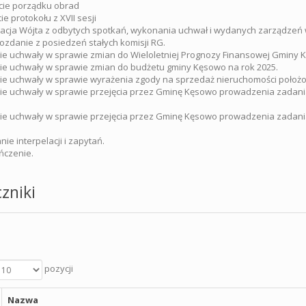
ęcie porządku obrad
cie protokołu z XVII sesji
macja Wójta z odbytych spotkań, wykonania uchwał i wydanych zarządzeń
ozdanie z posiedzeń stałych komisji RG.
cie uchwały w sprawie zmian do Wieloletniej Prognozy Finansowej Gminy 
cie uchwały w sprawie zmian do budżetu gminy Kęsowo na rok 2025.
cie uchwały w sprawie wyrażenia zgody na sprzedaż nieruchomości położ
cie uchwały w sprawie przejęcia przez Gminę Kęsowo prowadzenia zadani
cie uchwały w sprawie przejęcia przez Gminę Kęsowo prowadzenia zadani
nie interpelacji i zapytań.
ńczenie.
zniki
pozycji
Nazwa