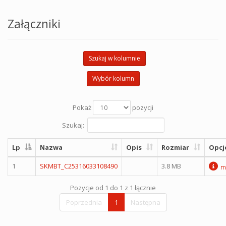
Załączniki
Szukaj w kolumnie
Wybór kolumn
Pokaż
pozycji
Szukaj:
Lp
Nazwa
Opis
Rozmiar
Opcj
1
SKMBT_C25316033108490
3.8 MB
m
Pozycje od 1 do 1 z 1 łącznie
Poprzednia
1
Następna