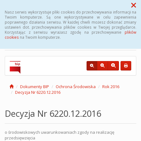
Menu
Nasz serwis wykorzystuje pliki cookies do przechowywania informacji na
Twoim komputerze. Są one wykorzystywane w celu zapewnienia
poprawnego działania serwisu. W każdej chwili możesz dokonać zmiany
Biuletyn Informacji
ustawień dot. przechowywania plików cookies w Twojej przeglądarce.
Korzystając z serwisu wyrażasz zgodę na przechowywanie
plików
Publicznej Gminy Kęsowo
cookies
na Twoim komputerze.
Dokumenty BIP
Ochrona Środowiska
Rok 2016
Decyzja Nr 6220.12.2016
Decyzja Nr 6220.12.2016
o środowiskowych uwarunkowaniach zgody na realizację
przedsięwzięcia