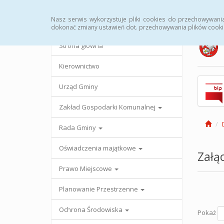
Strona główna
Urząd Gminy
Przetargi
Uc
Nasz serwis wykorzystuje pliki cookies do przechowywani
dokonać zmiany ustawień dot. przechowywania plików cooki
Strona główna
Kierownictwo
Urząd Gminy
Zakład Gospodarki Komunalnej
Rada Gminy
Oświadczenia majątkowe
Załąc
Prawo Miejscowe
Planowanie Przestrzenne
Ochrona Środowiska
Pokaż