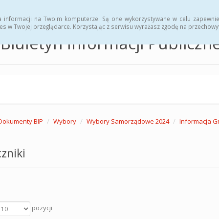
hwały
Zarządzenia
a informacji na Twoim komputerze. Są one wykorzystywane w celu zapewnie
es w Twojej przeglądarce. Korzystając z serwisu wyrażasz zgodę na przechow
Biuletyn Informacji Publicz
Dokumenty BIP
Wybory
Wybory Samorządowe 2024
Informacja G
zniki
pozycji