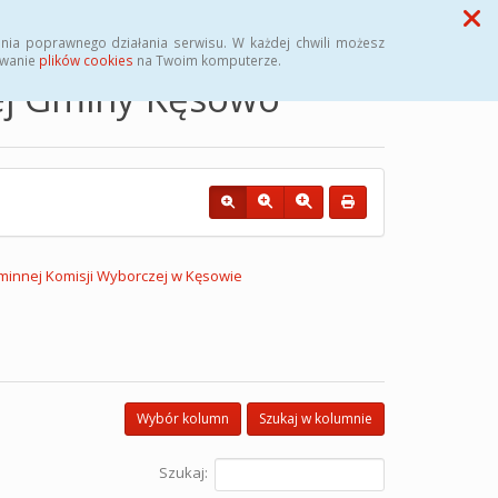
Przycisk wyszukaj duży
Szukaj
nia poprawnego działania serwisu. W każdej chwili możesz
ywanie
plików cookies
na Twoim komputerze.
nej Gminy Kęsowo
minnej Komisji Wyborczej w Kęsowie
Wybór kolumn
Szukaj w kolumnie
Szukaj: