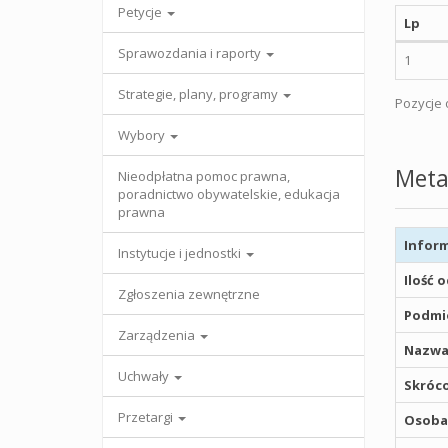
Petycje
Lp
Sprawozdania i raporty
1
Strategie, plany, programy
Pozycje o
Wybory
Meta
Nieodpłatna pomoc prawna,
poradnictwo obywatelskie, edukacja
prawna
Inform
Instytucje i jednostki
Ilość 
Zgłoszenia zewnętrzne
Podmio
Zarządzenia
Nazwa
Uchwały
Skróco
Przetargi
Osoba,