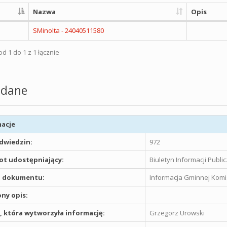
Nazwa
Opis
SMinolta - 24040511580
d 1 do 1 z 1 łącznie
dane
acje
odwiedzin:
972
t udostępniający:
Biuletyn Informacji Publ
 dokumentu:
Informacja Gminnej Komi
ny opis:
 która wytworzyła informację:
Grzegorz Urowski