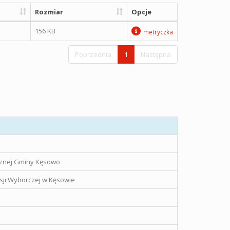
Rozmiar
Opcje
156 KB
metryczka
Poprzednia
1
Następna
icznej Gminy Kęsowo
sji Wyborczej w Kęsowie