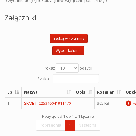
o wydaniu decyzji lokalizacji inwestycji celu publicznego
Załączniki
Szukaj w kolumnie
Wybór kolumn
Pokaż
pozycji
Szukaj:
Lp
Nazwa
Opis
Rozmiar
Opcj
1
SKMBT_C25316041911470
305 KB
m
Pozycje od 1 do 1 z 1 łącznie
Poprzednia
1
Następna