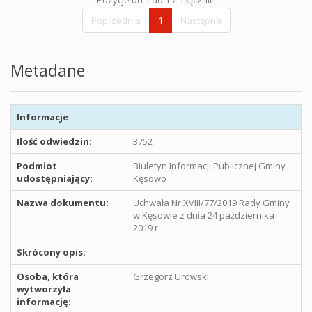
Poprzednia
1
Następna
Metadane
Informacje
Ilość odwiedzin:
3752
Podmiot
Biuletyn Informacji Publicznej Gminy
udostępniający:
Kęsowo
Nazwa dokumentu:
Uchwała Nr XVIII/77/2019 Rady Gminy
w Kęsowie z dnia 24 października
2019 r.
Skrócony opis:
Osoba, która
Grzegorz Urowski
wytworzyła
informację: