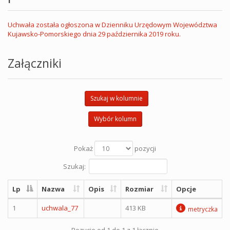
Uchwała została ogłoszona w Dzienniku Urzędowym Województwa
Kujawsko-Pomorskiego dnia 29 października 2019 roku.
Załączniki
Szukaj w kolumnie
Wybór kolumn
Pokaż
pozycji
Szukaj:
Lp
Nazwa
Opis
Rozmiar
Opcje
1
uchwala_77
413 KB
metryczka
Pozycje od 1 do 1 z 1 łącznie