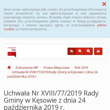
Menu
Nasz serwis wykorzystuje pliki cookies do przechowywania informacji na
Twoim komputerze. Są one wykorzystywane w celu zapewnienia
poprawnego działania serwisu. W każdej chwili możesz dokonać zmiany
Biuletyn Informacji
ustawień dot. przechowywania plików cookies w Twojej przeglądarce.
Korzystając z serwisu wyrażasz zgodę na przechowywanie
plików
Publicznej Gminy Kęsowo
cookies
na Twoim komputerze.
Dokumenty BIP
Prawo Miejscowe
Rok 2019
Uchwała Nr XVIII/77/2019 Rady Gminy w Kęsowie z dnia 24
października 2019 r.
Uchwała Nr XVIII/77/2019 Rady
Gminy w Kęsowie z dnia 24
października 2019 r.