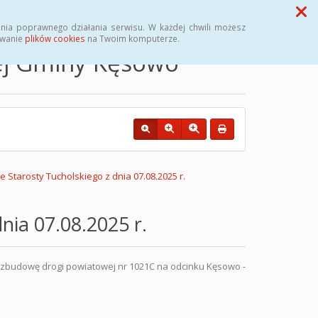
Przycisk wyszukaj duży
Szukaj
nia poprawnego działania serwisu. W każdej chwili możesz
ywanie
plików cookies
na Twoim komputerze.
nej Gminy Kęsowo
 Starosty Tucholskiego z dnia 07.08.2025 r.
nia 07.08.2025 r.
 rozbudowę drogi powiatowej nr 1021C na odcinku Kęsowo -