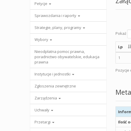
Załąc
Petycje
Sprawozdania i raporty
Strategie, plany, programy
Pokaż
Wybory
Lp
Nieodpłatna pomoc prawna,
poradnictwo obywatelskie, edukacja
1
prawna
Pozycje o
Instytucje i jednostki
Zgłoszenia zewnętrzne
Meta
Zarządzenia
Uchwały
Inform
Przetargi
Ilość 