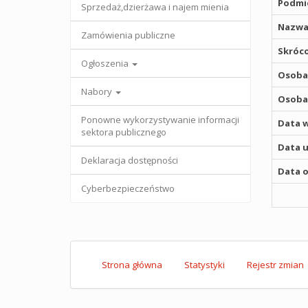
Podmio
Sprzedaż,dzierżawa i najem mienia
Nazwa
Zamówienia publiczne
Skróco
Ogłoszenia
Osoba,
Nabory
Osoba,
Ponowne wykorzystywanie informacji
Data w
sektora publicznego
Data u
Deklaracja dostępności
Data o
Cyberbezpieczeństwo
Strona główna
Statystyki
Rejestr zmian