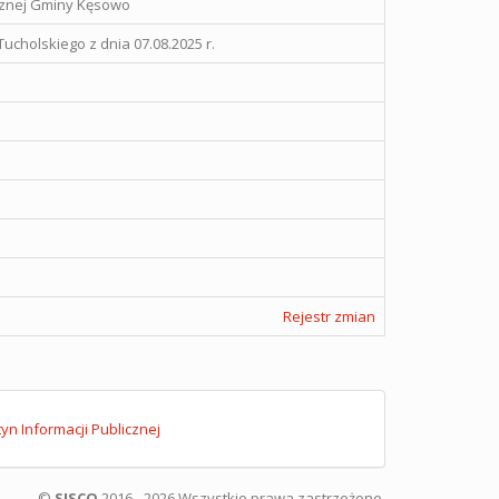
icznej Gminy Kęsowo
ucholskiego z dnia 07.08.2025 r.
Rejestr zmian
tyn Informacji Publicznej
©
SISCO
2016 - 2026 Wszystkie prawa zastrzeżone.