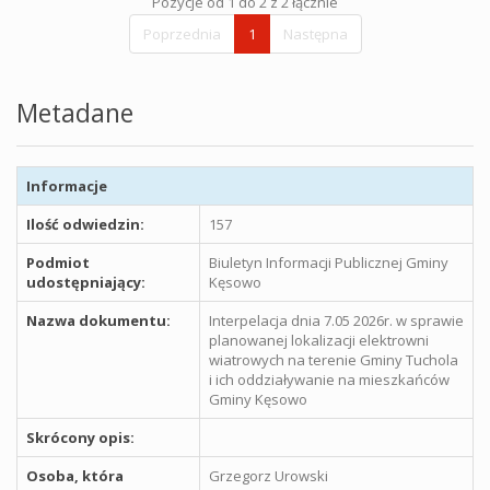
Pozycje od 1 do 2 z 2 łącznie
Poprzednia
1
Następna
Metadane
Informacje
Ilość odwiedzin:
157
Podmiot
Biuletyn Informacji Publicznej Gminy
udostępniający:
Kęsowo
Nazwa dokumentu:
Interpelacja dnia 7.05 2026r. w sprawie
planowanej lokalizacji elektrowni
wiatrowych na terenie Gminy Tuchola
i ich oddziaływanie na mieszkańców
Gminy Kęsowo
Skrócony opis:
Osoba, która
Grzegorz Urowski