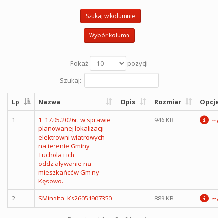
Szukaj w kolumnie
Wybór kolumn
Pokaż
pozycji
Szukaj:
Lp
Nazwa
Opis
Rozmiar
Opcj
1
1_17.05.2026r. w sprawie
946 KB
me
planowanej lokalizacji
elektrowni wiatrowych
na terenie Gminy
Tuchola i ich
oddziaływanie na
mieszkańców Gminy
Kęsowo.
2
SMinolta_Ks26051907350
889 KB
me