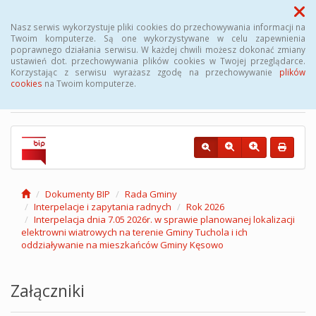
Menu
Nasz serwis wykorzystuje pliki cookies do przechowywania informacji na
Twoim komputerze. Są one wykorzystywane w celu zapewnienia
poprawnego działania serwisu. W każdej chwili możesz dokonać zmiany
Biuletyn Informacji
ustawień dot. przechowywania plików cookies w Twojej przeglądarce.
Korzystając z serwisu wyrażasz zgodę na przechowywanie
plików
Publicznej Gminy Kęsowo
cookies
na Twoim komputerze.
Dokumenty BIP
Rada Gminy
Interpelacje i zapytania radnych
Rok 2026
Interpelacja dnia 7.05 2026r. w sprawie planowanej lokalizacji
elektrowni wiatrowych na terenie Gminy Tuchola i ich
oddziaływanie na mieszkańców Gminy Kęsowo
Załączniki