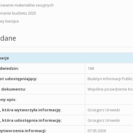
owanie materiałów sesyjnych
nanie budżetu 2025
wy bieżące
dane
acje
odwiedzin:
168
t udostępniający:
Biuletyn Informacji Publ
 dokumentu:
Wspólne posiedzenie Komis
ny opis:
 która wytworzyła informację:
Grzegorz Urowski
 która udostępnia informację:
Grzegorz Urowski
ytworzenia informacji:
07.05.2026