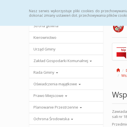
Strona główna
Urząd Gminy
Przetargi
Uc
Nasz serwis wykorzystuje pliki cookies do przechowywani
dokonać zmiany ustawień dot. przechowywania plików cooki
Strona główna
Kierownictwo
Urząd Gminy
Zakład Gospodarki Komunalnej
Rada Gminy
Wsp
Oświadczenia majątkowe
Wspó
Prawo Miejscowe
Planowanie Przestrzenne
Zawiadam
sali nr 
Ochrona Środowiska
Przedmio