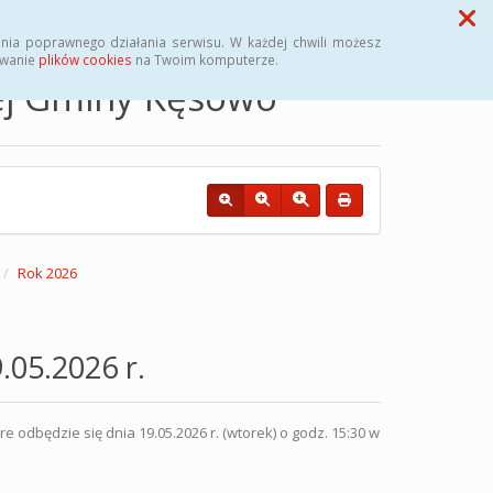
Przycisk wyszukaj duży
Szukaj
nia poprawnego działania serwisu. W każdej chwili możesz
ywanie
plików cookies
na Twoim komputerze.
nej Gminy Kęsowo
Rok 2026
.05.2026 r.
dbędzie się dnia 19.05.2026 r. (wtorek) o godz. 15:30 w