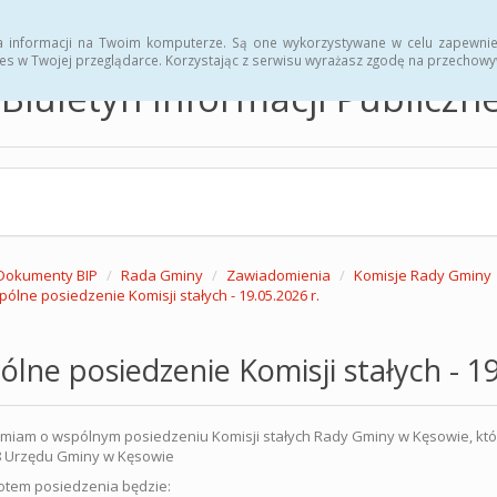
hwały
Zarządzenia
a informacji na Twoim komputerze. Są one wykorzystywane w celu zapewnie
es w Twojej przeglądarce. Korzystając z serwisu wyrażasz zgodę na przechow
Biuletyn Informacji Publicz
Dokumenty BIP
Rada Gminy
Zawiadomienia
Komisje Rady Gminy
ólne posiedzenie Komisji stałych - 19.05.2026 r.
lne posiedzenie Komisji stałych - 19
iam o wspólnym posiedzeniu Komisji stałych Rady Gminy w Kęsowie, które o
18 Urzędu Gminy w Kęsowie
tem posiedzenia będzie: