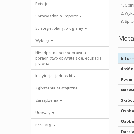
Petycje
1. Opini
2. Wyko
Sprawozdania i raporty
3. Spra
Strategie, plany, programy
Meta
Wybory
Nieodpłatna pomoc prawna,
poradnictwo obywatelskie, edukacja
Inform
prawna
Ilość 
Instytucje i jednostki
Podmio
Zgłoszenia zewnętrzne
Nazwa
Zarządzenia
Skróco
Osoba,
Uchwały
Osoba,
Przetargi
Data w