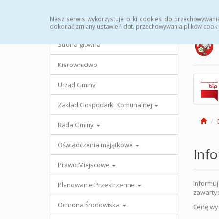
Strona główna
Urząd Gminy
Przetargi
Uc
Nasz serwis wykorzystuje pliki cookies do przechowywani
dokonać zmiany ustawień dot. przechowywania plików cooki
Strona główna
Kierownictwo
Urząd Gminy
Zakład Gospodarki Komunalnej
Rada Gminy
Oświadczenia majątkowe
Inf
Prawo Miejscowe
Informuj
Planowanie Przestrzenne
zawartyc
Ochrona Środowiska
Cenę wyd