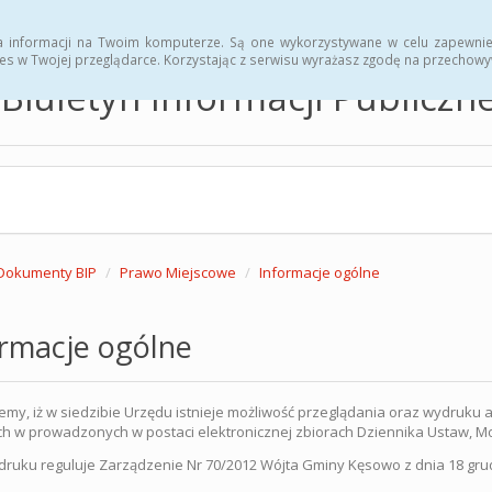
hwały
Zarządzenia
a informacji na Twoim komputerze. Są one wykorzystywane w celu zapewnie
es w Twojej przeglądarce. Korzystając z serwisu wyrażasz zgodę na przechow
Biuletyn Informacji Publicz
Dokumenty BIP
Prawo Miejscowe
Informacje ogólne
ormacje ogólne
emy, iż w siedzibie Urzędu istnieje możliwość przeglądania oraz wydruk
h w prowadzonych w postaci elektronicznej zbiorach Dziennika Ustaw, M
ruku reguluje Zarządzenie Nr 70/2012 Wójta Gminy Kęsowo z dnia 18 grud