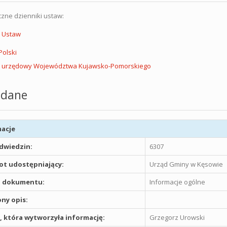
czne dzienniki ustaw:
k Ustaw
Polski
k urzędowy Województwa Kujawsko-Pomorskiego
dane
acje
odwiedzin:
6307
t udostępniający:
Urząd Gminy w Kęsowie
 dokumentu:
Informacje ogólne
ny opis:
 która wytworzyła informację:
Grzegorz Urowski