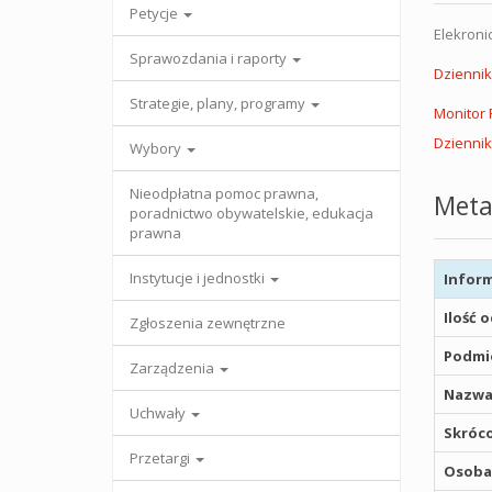
Petycje
Elekroni
Sprawozdania i raporty
Dzienni
Strategie, plany, programy
Monitor 
Dzienni
Wybory
Nieodpłatna pomoc prawna,
Meta
poradnictwo obywatelskie, edukacja
prawna
Instytucje i jednostki
Inform
Ilość 
Zgłoszenia zewnętrzne
Podmio
Zarządzenia
Nazwa
Uchwały
Skróco
Przetargi
Osoba,