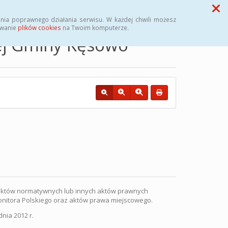
Przycisk wyszukaj duży
Szukaj
nia poprawnego działania serwisu. W każdej chwili możesz
ywanie
plików cookies
na Twoim komputerze.
nej Gminy Kęsowo
u aktów normatywnych lub innych aktów prawnych
onitora Polskiego oraz aktów prawa miejscowego.
nia 2012 r.