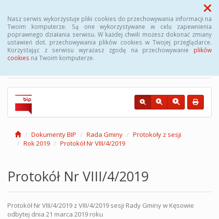
Menu
Nasz serwis wykorzystuje pliki cookies do przechowywania informacji na
Twoim komputerze. Są one wykorzystywane w celu zapewnienia
poprawnego działania serwisu. W każdej chwili możesz dokonać zmiany
Biuletyn Informacji
ustawień dot. przechowywania plików cookies w Twojej przeglądarce.
Korzystając z serwisu wyrażasz zgodę na przechowywanie
plików
Publicznej Gminy Kęsowo
cookies
na Twoim komputerze.
Dokumenty BIP
Rada Gminy
Protokoły z sesji
Rok 2019
Protokół Nr VIII/4/2019
Protokół Nr VIII/4/2019
Protokół Nr VIII/4/2019 z VIII/4/2019 sesji Rady Gminy w Kęsowie
odbytej dnia 21 marca 2019 roku