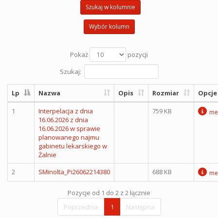
Szukaj w kolumnie
Wybór kolumn
Pokaż
pozycji
Szukaj:
Lp
Nazwa
Opis
Rozmiar
Opcje
1
Interpelacja z dnia
759 KB
me
16.06.2026 z dnia
16.06.2026 w sprawie
planowanego najmu
gabinetu lekarskiego w
Żalnie
2
SMinolta_Pi26062214380
688 KB
me
Pozycje od 1 do 2 z 2 łącznie
Poprzednia
1
Następna