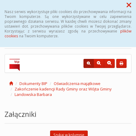
Menu
Nasz serwis wykorzystuje pliki cookies do przechowywania informacji na
Twoim komputerze. Są one wykorzystywane w celu zapewnienia
poprawnego działania serwisu. W każdej chwili możesz dokonać zmiany
Biuletyn Informacji
ustawień dot. przechowywania plików cookies w Twojej przeglądarce.
Korzystając z serwisu wyrażasz zgodę na przechowywanie
plików
Publicznej Gminy Kęsowo
cookies
na Twoim komputerze.
Dokumenty BIP
Oświadczenia majątkowe
Zakończenie kadencji Rady Gminy oraz Wójta Gminy
Landowska Barbara
Załączniki
Szukaj w kolumnie