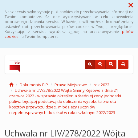
Menu
Nasz serwis wykorzystuje pliki cookies do przechowywania informacji na
Twoim komputerze. Są one wykorzystywane w celu zapewnienia
poprawnego działania serwisu. W każdej chwili możesz dokonać zmiany
Biuletyn Informacji
ustawień dot. przechowywania plików cookies w Twojej przeglądarce.
Korzystając z serwisu wyrażasz zgodę na przechowywanie
plików
Publicznej Gminy Kęsowo
cookies
na Twoim komputerze.
Dokumenty BIP
Prawo Miejscowe
rok 2022
Uchwała nr LIV/278/2022 Wójta Gminy Kęsowo z dnia 21
czerwca 2022 - w sprawie określenia średniej ceny jednostki
paliwa będącej podstawą do obliczenia wysokości zwrotu
kosztów przewozu dzieci, młodzieży i uczniów
niepełnosprawnych do szkół w roku szkolnym 2022/2023
Uchwała nr LIV/278/2022 Wójta