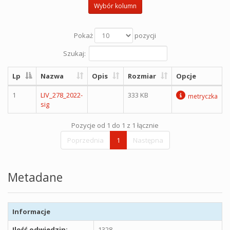
Wybór kolumn
Pokaż
pozycji
Szukaj:
Lp
Nazwa
Opis
Rozmiar
Opcje
1
LIV_278_2022-
333 KB
metryczka
sig
Pozycje od 1 do 1 z 1 łącznie
Poprzednia
1
Następna
Metadane
Informacje
Ilość odwiedzin:
1328