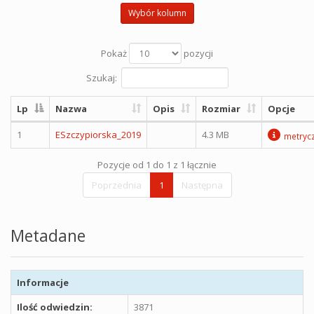
Wybór kolumn
Pokaż
pozycji
Szukaj:
Lp
Nazwa
Opis
Rozmiar
Opcje
1
ESzczypiorska_2019
4.3 MB
metryc
Pozycje od 1 do 1 z 1 łącznie
Poprzednia
1
Następna
Metadane
Informacje
Ilość odwiedzin:
3871