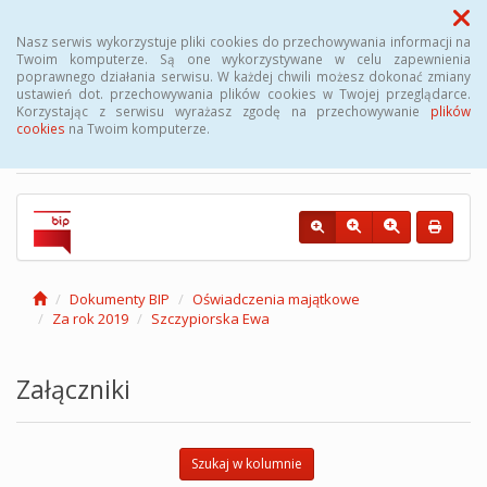
Menu
Nasz serwis wykorzystuje pliki cookies do przechowywania informacji na
Twoim komputerze. Są one wykorzystywane w celu zapewnienia
poprawnego działania serwisu. W każdej chwili możesz dokonać zmiany
Biuletyn Informacji
ustawień dot. przechowywania plików cookies w Twojej przeglądarce.
Korzystając z serwisu wyrażasz zgodę na przechowywanie
plików
Publicznej Gminy Kęsowo
cookies
na Twoim komputerze.
Dokumenty BIP
Oświadczenia majątkowe
Za rok 2019
Szczypiorska Ewa
Załączniki
Szukaj w kolumnie