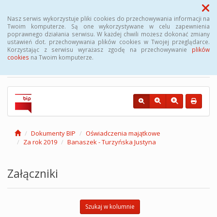
Menu
Nasz serwis wykorzystuje pliki cookies do przechowywania informacji na
Twoim komputerze. Są one wykorzystywane w celu zapewnienia
poprawnego działania serwisu. W każdej chwili możesz dokonać zmiany
Biuletyn Informacji
ustawień dot. przechowywania plików cookies w Twojej przeglądarce.
Korzystając z serwisu wyrażasz zgodę na przechowywanie
plików
Publicznej Gminy Kęsowo
cookies
na Twoim komputerze.
Dokumenty BIP
Oświadczenia majątkowe
Za rok 2019
Banaszek - Turzyńska Justyna
Załączniki
Szukaj w kolumnie