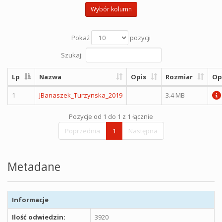
Wybór kolumn
Pokaż
pozycji
Szukaj:
Lp
Nazwa
Opis
Rozmiar
Op
1
JBanaszek_Turzynska_2019
3.4 MB
Pozycje od 1 do 1 z 1 łącznie
Poprzednia
1
Następna
Metadane
Informacje
Ilość odwiedzin:
3920