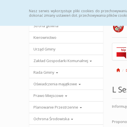
Strona główna
Urząd Gminy
Przetargi
Uc
Nasz serwis wykorzystuje pliki cookies do przechowywani
dokonać zmiany ustawień dot. przechowywania plików cooki
Strona główna
Kierownictwo
Urząd Gminy
Zakład Gospodarki Komunalnej
Rada Gminy
Oświadczenia majątkowe
L S
Prawo Miejscowe
Informuj
Planowanie Przestrzenne
Ochrona Środowiska
Propono