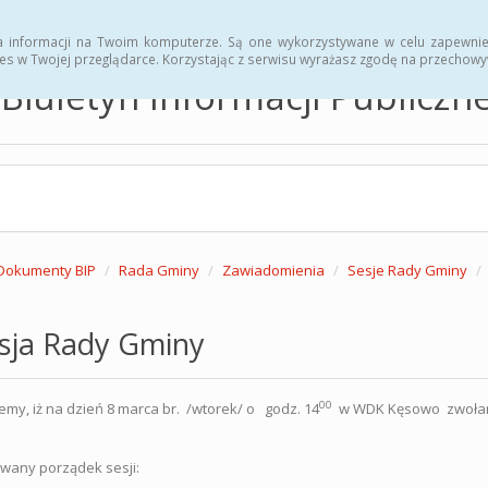
hwały
Zarządzenia
a informacji na Twoim komputerze. Są one wykorzystywane w celu zapewnie
es w Twojej przeglądarce. Korzystając z serwisu wyrażasz zgodę na przechow
Biuletyn Informacji Publicz
Dokumenty BIP
Rada Gminy
Zawiadomienia
Sesje Rady Gminy
esja Rady Gminy
00
emy, iż na dzień 8 marca br. /wtorek/ o godz. 14
w WDK Kęsowo zwołana
wany porządek sesji: