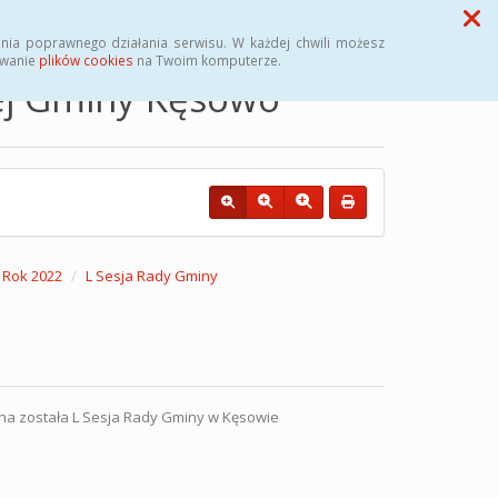
Przycisk wyszukaj duży
Szukaj
nia poprawnego działania serwisu. W każdej chwili możesz
ywanie
plików cookies
na Twoim komputerze.
nej Gminy Kęsowo
Rok 2022
L Sesja Rady Gminy
 została L Sesja Rady Gminy w Kęsowie