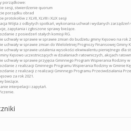
wy porządkowe:
cie sesji, stwierdzenie quorum
ęcie porządku obrad
cie protokołów z XLVII, XLVIII i XLIX sesji
macja Wójta z odbytych spotkań, wykonania uchwał i wydanych zarządzeń
acje, zapytania i zgłoszone sprawy bieżące.
ozdanie z posiedzeń stałych komisji RG.
cie uchwały w sprawie w sprawie zmian do budżetu gminy Kęsowo na rok 2
cie uchwały w sprawie zmian do Wieloletniej Prognozy Finansowej Gminy 
cie uchwały w sprawie ustalenia wysokości ekwiwalentu pieniężnego dla 
miny Kęsowo uczestniczących w działaniach ratowniczych, akcjach ratowni
cie uchwały w sprawie przyjęcia Gminnego Program Wspierania Rodziny w 
ozdanie z realizacji Gminnego Programu Wspierania Rodziny w Gminie Kę
ozdanie z realizacji z realizacji Gminnego Programu Przeciwdziałania Pr
ęsowo za rok 2021.
wy bieżące.
anie interpelacji i zapytań.
ńczenie.
zniki