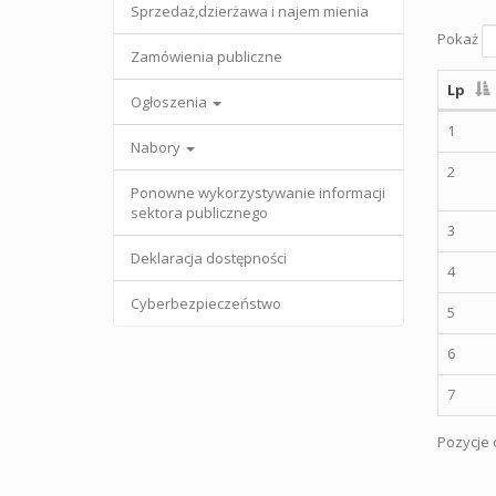
Sprzedaż,dzierżawa i najem mienia
Pokaż
Zamówienia publiczne
Lp
Ogłoszenia
1
Nabory
2
Ponowne wykorzystywanie informacji
sektora publicznego
3
Deklaracja dostępności
4
Cyberbezpieczeństwo
5
6
7
Pozycje o