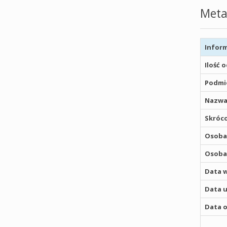
Meta
Inform
Ilość 
Podmio
Nazwa
Skróco
Osoba,
Osoba,
Data w
Data u
Data o