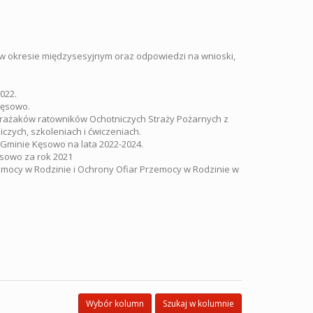
 w okresie międzysesyjnym oraz odpowiedzi na wnioski,
022.
Kęsowo.
strażaków ratowników Ochotniczych Straży Pożarnych z
czych, szkoleniach i ćwiczeniach.
Gminie Kęsowo na lata 2022-2024.
sowo za rok 2021
zemocy w Rodzinie i Ochrony Ofiar Przemocy w Rodzinie w
Wybór kolumn
Szukaj w kolumnie