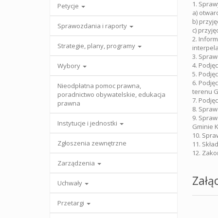
1. Spra
Petycje
a) otwar
b) przyj
Sprawozdania i raporty
c) przyję
2. Infor
Strategie, plany, programy
interpel
3. Spraw
4. Podję
Wybory
5. Podję
6. Podję
Nieodpłatna pomoc prawna,
terenu G
poradnictwo obywatelskie, edukacja
7. Podję
prawna
8. Spraw
9. Spraw
Instytucje i jednostki
Gminie K
10. Spra
Zgłoszenia zewnętrzne
11. Skład
12. Zako
Zarządzenia
Załąc
Uchwały
Przetargi