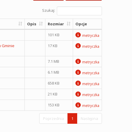
Szukaj:
Opis
Rozmiar
Opcje
101 KB
metryczka
w Gminie
17 KB
metryczka
7.1 MB
metryczka
6.1 MB
metryczka
658 KB
metryczka
21 KB
metryczka
153 KB
metryczka
Poprzednia
1
Następna