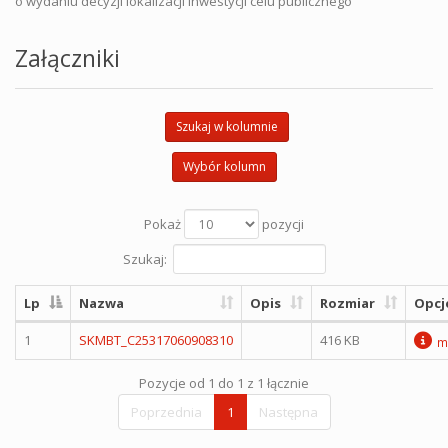
o wydaniu decyzji lokalizacji inwestycji celu publicznego
Załączniki
Szukaj w kolumnie
Wybór kolumn
Pokaż
pozycji
Szukaj:
Lp
Nazwa
Opis
Rozmiar
Opcj
1
SKMBT_C25317060908310
416 KB
m
Pozycje od 1 do 1 z 1 łącznie
Poprzednia
1
Następna