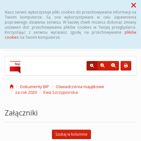
Menu
Nasz serwis wykorzystuje pliki cookies do przechowywania informacji na
Twoim komputerze. Są one wykorzystywane w celu zapewnienia
poprawnego działania serwisu. W każdej chwili możesz dokonać zmiany
Biuletyn Informacji
ustawień dot. przechowywania plików cookies w Twojej przeglądarce.
Korzystając z serwisu wyrażasz zgodę na przechowywanie
plików
Publicznej Gminy Kęsowo
cookies
na Twoim komputerze.
Dokumenty BIP
Oświadczenia majątkowe
za rok 2020
Ewa Szczypiorska
Załączniki
Szukaj w kolumnie