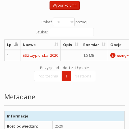
Wybór kolumn
Pokaż
pozycji
Szukaj:
Lp
Nazwa
Opis
Rozmiar
Opcje
1
ESZczypiorska_2020
1.5 MB
metryc
Pozycje od 1 do 1 z 1 łącznie
Poprzednia
1
Następna
Metadane
Informacje
Ilość odwiedzin:
2529