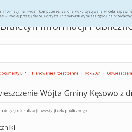
hwały
Zarządzenia
a informacji na Twoim komputerze. Są one wykorzystywane w celu zapewnie
es w Twojej przeglądarce. Korzystając z serwisu wyrażasz zgodę na przechow
Biuletyn Informacji Publicz
Dokumenty BIP
Planowanie Przestrzenne
Rok 2021
Obwieszczeni
ieszczenie Wójta Gminy Kęsowo z dn
 decyzji o lokalizacji inwestycji celu publicznego
zniki