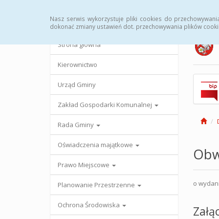
Strona główna
Urząd Gminy
Przetargi
Uc
Nasz serwis wykorzystuje pliki cookies do przechowywani
dokonać zmiany ustawień dot. przechowywania plików cooki
Strona główna
Kierownictwo
Urząd Gminy
Zakład Gospodarki Komunalnej
Rada Gminy
Oświadczenia majątkowe
Obw
Prawo Miejscowe
o wydaniu
Planowanie Przestrzenne
Ochrona Środowiska
Załąc