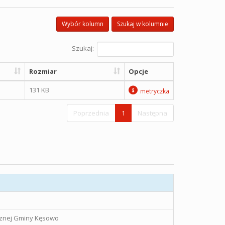
Wybór kolumn
Szukaj w kolumnie
Szukaj:
Rozmiar
Opcje
131 KB
metryczka
Poprzednia
1
Następna
icznej Gminy Kęsowo