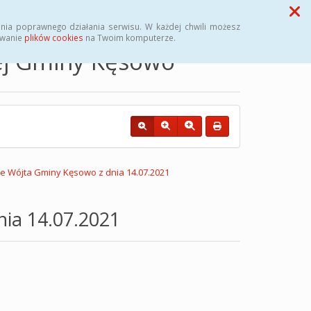
Przycisk wyszukaj duży
Szukaj
nia poprawnego działania serwisu. W każdej chwili możesz
ywanie
plików cookies
na Twoim komputerze.
nej Gminy Kęsowo
e Wójta Gminy Kęsowo z dnia 14.07.2021
ia 14.07.2021