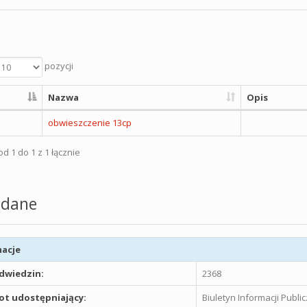
pozycji
Nazwa
Opis
obwieszczenie 13cp
d 1 do 1 z 1 łącznie
dane
acje
odwiedzin:
2368
t udostępniający:
Biuletyn Informacji Publ