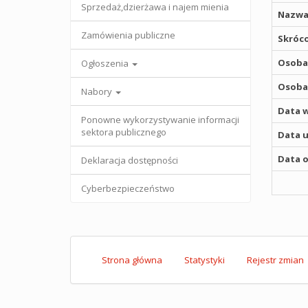
Sprzedaż,dzierżawa i najem mienia
Nazwa
Zamówienia publiczne
Skróco
Osoba,
Ogłoszenia
Osoba,
Nabory
Data w
Ponowne wykorzystywanie informacji
sektora publicznego
Data u
Data o
Deklaracja dostępności
Cyberbezpieczeństwo
Strona główna
Statystyki
Rejestr zmian