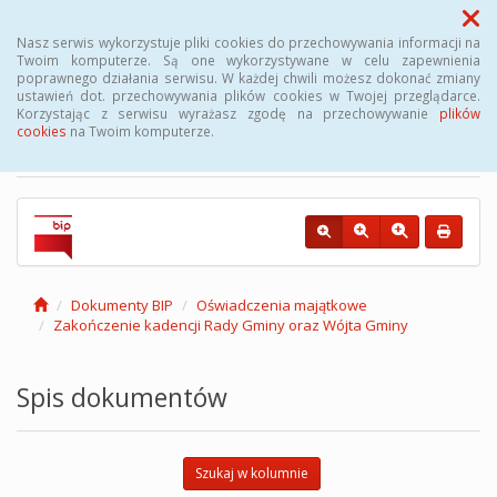
Menu
Nasz serwis wykorzystuje pliki cookies do przechowywania informacji na
Twoim komputerze. Są one wykorzystywane w celu zapewnienia
poprawnego działania serwisu. W każdej chwili możesz dokonać zmiany
Biuletyn Informacji
ustawień dot. przechowywania plików cookies w Twojej przeglądarce.
Korzystając z serwisu wyrażasz zgodę na przechowywanie
plików
Publicznej Gminy Kęsowo
cookies
na Twoim komputerze.
Dokumenty BIP
Oświadczenia majątkowe
Zakończenie kadencji Rady Gminy oraz Wójta Gminy
Spis dokumentów
Szukaj w kolumnie