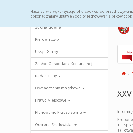
Strona główna
Urząd Gminy
Przetargi
Uc
Nasz serwis wykorzystuje pliki cookies do przechowywani
dokonać zmiany ustawień dot. przechowywania plików cooki
Strona główna
Kierownictwo
Urząd Gminy
Zakład Gospodarki Komunalnej
Rada Gminy
Oświadczenia majątkowe
XXV
Prawo Miejscowe
Informuj
Planowanie Przestrzenne
Propono
Ochrona Środowiska
1. Spra
a) otwar