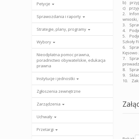
b) przyj
Petycje
c) przyję
2. Infor
Sprawozdania i raporty
wnioski, 
3. Spraw
Strategie, plany, programy
4. Podję
5. Podję
Szkoły Fi
Wybory
6. Spraw
Kęsowo z
Nieodpłatna pomoc prawna,
7. Spraw
poradnictwo obywatelskie, edukacja
prowadzą
prawna
8. Spraw
9. Skład
Instytucje i jednostki
10. Zak
Zgłoszenia zewnętrzne
Załąc
Zarządzenia
Uchwały
Przetargi
Pokaż