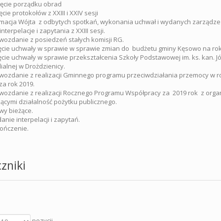
ęcie porządku obrad
cie protokołów z XXIII i XXIV sesji
macja Wójta z odbytych spotkań, wykonania uchwał i wydanych zarządze
interpelacje i zapytania z XXIII sesji.
ozdanie z posiedzeń stałych komisji RG.
cie uchwały w sprawie w sprawie zmian do budżetu gminy Kęsowo na rok
cie uchwały w sprawie przekształcenia Szkoły Podstawowej im. ks. kan. 
lialnej w Drożdzienicy.
ozdanie z realizacji Gminnego programu przeciwdziałania przemocy w rod
a rok 2019.
ozdanie z realizacji Rocznego Programu Współpracy za 2019 rok z orga
cymi działalność pożytku publicznego.
y bieżące.
anie interpelacji i zapytań.
ończenie.
zniki
pozycji