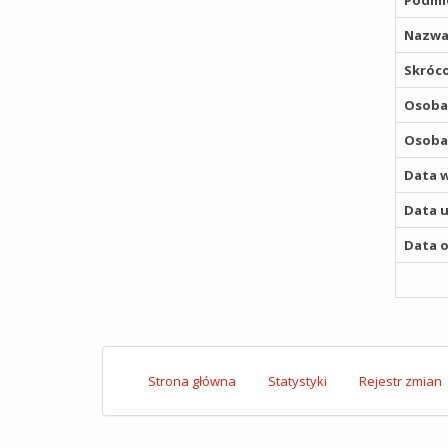
Podmio
Nazwa
Skróco
Osoba,
Osoba,
Data w
Data u
Data o
Strona główna
Statystyki
Rejestr zmian