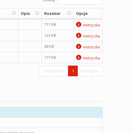
Opis
Rozmiar
Opcje
717 KB
metryczka
123 KB
metryczka
68 KB
metryczka
177 KB
metryczka
Poprzednia
1
Następna