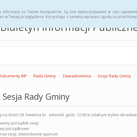
hwały
Zarządzenia
a informacji na Twoim komputerze. Są one wykorzystywane w celu zapewnie
es w Twojej przeglądarce. Korzystając z serwisu wyrażasz zgodę na przechow
Biuletyn Informacji Publicz
Dokumenty BIP
Rada Gminy
Zawiadomienia
Sesje Rady Gminy
 Sesja Rady Gminy
ę na dzień 28 kwietnia br. (wtorek) godz. 12:00 w zdalnym trybie obrad
wany porządek sesji:
wy porządkowe:
cie sesji, stwierdzenie quorum