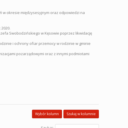
ń w okresie międzysesyjnym oraz odpowiedzi na
 2020.
Józefa Swobodzińskiego w Kęsowie poprzez likwidację
zinie i ochrony ofiar przemocy w rodzinie w gminie
nizacjami pozarządowymi oraz z innymi podmiotami
Wybór kolumn
Szukaj w kolumnie
Szukaj: