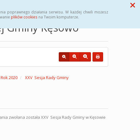
Przycisk wyszukaj duży
Szukaj
nia poprawnego działania serwisu. W każdej chwili możesz
ywanie
plików cookies
na Twoim komputerze.
nej Gminy Kęsowo
Rok 2020
XXV Sesja Rady Gminy
owania zwołana została XXV Sesja Rady Gminy w Kęsowie