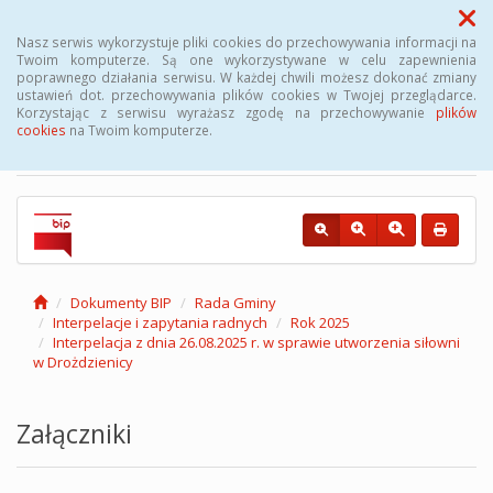
Menu
Nasz serwis wykorzystuje pliki cookies do przechowywania informacji na
Twoim komputerze. Są one wykorzystywane w celu zapewnienia
poprawnego działania serwisu. W każdej chwili możesz dokonać zmiany
Biuletyn Informacji
ustawień dot. przechowywania plików cookies w Twojej przeglądarce.
Korzystając z serwisu wyrażasz zgodę na przechowywanie
plików
Publicznej Gminy Kęsowo
cookies
na Twoim komputerze.
Dokumenty BIP
Rada Gminy
Interpelacje i zapytania radnych
Rok 2025
Interpelacja z dnia 26.08.2025 r. w sprawie utworzenia siłowni
w Drożdzienicy
Załączniki