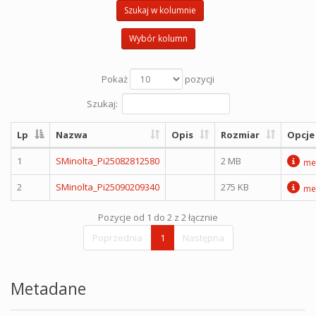
Szukaj w kolumnie
Wybór kolumn
Pokaż
pozycji
Szukaj:
Lp
Nazwa
Opis
Rozmiar
Opcje
1
SMinolta_Pi25082812580
2 MB
me
2
SMinolta_Pi25090209340
275 KB
me
Pozycje od 1 do 2 z 2 łącznie
Poprzednia
1
Następna
Metadane