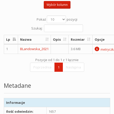
Wybór kolumn
Pokaż
pozycji
Szukaj:
Lp
Nazwa
Opis
Rozmiar
Opcje
1
BLandowska_2021
3.6 MB
metryczk
Pozycje od 1 do 1 z 1 łącznie
Poprzednia
1
Następna
Metadane
Informacje
Ilość odwiedzin:
1657