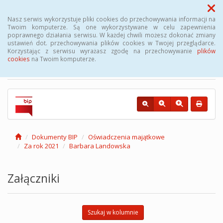
Menu
Nasz serwis wykorzystuje pliki cookies do przechowywania informacji na
Twoim komputerze. Są one wykorzystywane w celu zapewnienia
poprawnego działania serwisu. W każdej chwili możesz dokonać zmiany
Biuletyn Informacji
ustawień dot. przechowywania plików cookies w Twojej przeglądarce.
Korzystając z serwisu wyrażasz zgodę na przechowywanie
plików
Publicznej Gminy Kęsowo
cookies
na Twoim komputerze.
Dokumenty BIP
Oświadczenia majątkowe
Za rok 2021
Barbara Landowska
Załączniki
Szukaj w kolumnie