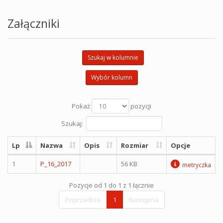
Załączniki
Szukaj w kolumnie
Wybór kolumn
Pokaż
pozycji
Szukaj:
Lp
Nazwa
Opis
Rozmiar
Opcje
1
P_16_2017
56 KB
metryczka
Pozycje od 1 do 1 z 1 łącznie
Poprzednia
1
Następna