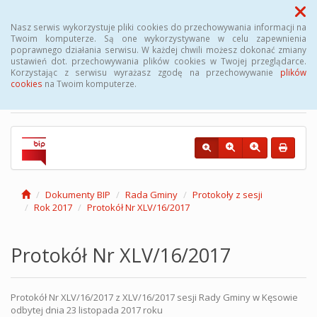
Menu
Nasz serwis wykorzystuje pliki cookies do przechowywania informacji na
Twoim komputerze. Są one wykorzystywane w celu zapewnienia
poprawnego działania serwisu. W każdej chwili możesz dokonać zmiany
Biuletyn Informacji
ustawień dot. przechowywania plików cookies w Twojej przeglądarce.
Korzystając z serwisu wyrażasz zgodę na przechowywanie
plików
Publicznej Gminy Kęsowo
cookies
na Twoim komputerze.
Dokumenty BIP
Rada Gminy
Protokoły z sesji
Rok 2017
Protokół Nr XLV/16/2017
Protokół Nr XLV/16/2017
Protokół Nr XLV/16/2017 z XLV/16/2017 sesji Rady Gminy w Kęsowie
odbytej dnia 23 listopada 2017 roku